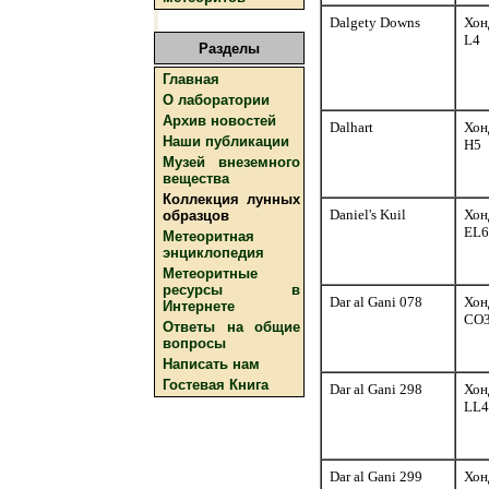
Dalgety Downs
Хон
L4
Разделы
Главная
О лаборатории
Архив новостей
Dalhart
Хон
Наши публикации
H5
Музей внеземного
вещества
Коллекция лунных
Daniel's Kuil
Хон
образцов
EL6
Метеоритная
энциклопедия
Метеоритные
ресурсы в
Dar al Gani 078
Хон
Интернете
CO
Ответы на общие
вопросы
Написать нам
Гостевая Книга
Dar al Gani 298
Хон
LL4
Dar al Gani 299
Хон