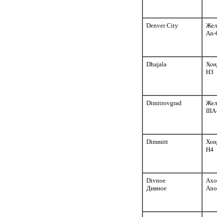
Denver City
Жел
An-
Dhajala
Хон
H3
Dimitrovgrad
Жел
III
Dimmitt
Хон
H4
Divnoe
Ахо
Дивное
An