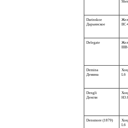
Sher
Darinskoe
Жел
Дарьинское
IIC-
Delegate
Жел
III
Demina
Хон
Демина
L6
Dengli
Хон
Денгли
H3.
Densmore (1879)
Хон
L6