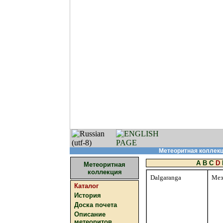
Метеоритная коллекци
A
B
C
D
Метеоритная
коллекция
Dalgaranga
Мез
Каталог
История
Доска почета
Описание
метеоритов