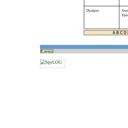
Dyalpur
Ахо
Уре
A
B
C
D
В начало