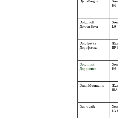
Djati-Pengton
Хон
H6
Dolgovoli
Хон
Долгая Воля
L6
Dorofeevka
Жел
Дорофеевка
IIF-
Doroninsk
Хон
Доронинск
H6
Drum Mountains
Жел
III
Dubrovnik
Хон
L3-