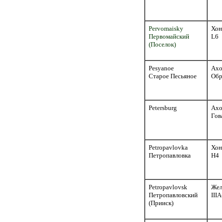
Pervomaisky
Хон
Первомайский
L6
(Поселок)
Pesyanoe
Ахо
Старое Песьяное
Обр
Petersburg
Ахо
Гов
Petropavlovka
Хон
Петропавловка
H4
Petropavlovsk
Жел
Петропавловский
III
(Прииск)