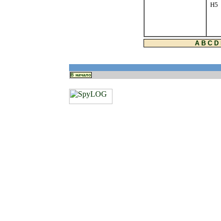
H5
A
B
C
D
В начало