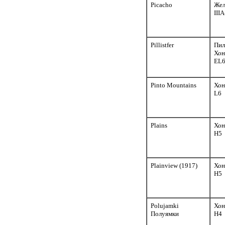
Picacho
Жел
III
Pillistfer
Пил
Хон
EL
Pinto Mountains
Хон
L6
Plains
Хон
H5
Plainview (1917)
Хон
H5
Polujamki
Хон
Полуямки
H4