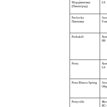
Мордвиновка
L6
(Павлоград)
Pavlovka
Ахо
Павловка
Гов
Peekskill
Хон
H6
Peetz
Хон
L6
Pena Blanca Spring
Ахо
Обр
Perryville
Жел
IIC