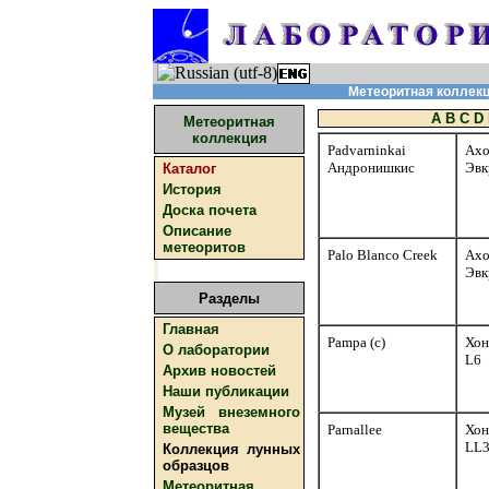
Метеоритная коллекци
A
B
C
D
Метеоритная
коллекция
Padvarninkai
Ахо
Андронишкис
Эвк
Каталог
История
Доска почета
Описание
метеоритов
Palo Blanco Creek
Ахо
Эвк
Разделы
Главная
Pampa (c)
Хон
О лаборатории
L6
Архив новостей
Наши публикации
Музей внеземного
вещества
Parnallee
Хон
LL
Коллекция лунных
образцов
Метеоритная