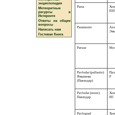
энциклопедия
Parsa
Хон
Метеоритные
EH
ресурсы в
Интернете
Ответы на общие
вопросы
Pasamonte
Ахо
Написать нам
Эвк
Гостевая Книга
Patwar
Мез
Pavlodar (pallasite)
Пал
Ямышева
P
(Павлодар)
Pavlodar (stone)
Хон
Павлодар
H5
Pavlograd
Хон