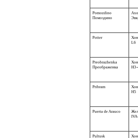
Pomozdino
Ахо
Помоздино
Эвк
Potter
Хон
L6
Preobrazhenka
Хон
Преображенка
H3-
Pribram
Хон
H5
Puerta de Arauco
Жел
IVA
Pultusk
Хон