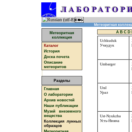
Метеоритная коллекци
A
B
C
D
Метеоритная
коллекция
Uchkuduk
Учкудук
Каталог
История
Доска почета
Описание
Umbarger
метеоритов
Разделы
Ural
Главная
Урал
О лаборатории
Архив новостей
Наши публикации
Музей внеземного
вещества
Ust-Nyukzha
Усть-Нюкча
Коллекция лунных
образцов
Метеоритная