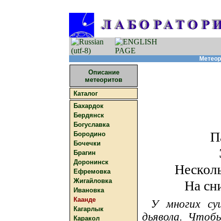
Метеор
Описание
метеоритов
Каталог
Бахардок
Бердянск
Богуславка
П
Бородино
Бочечки
Брагин
Доронинск
Несколь
Ефремовка
Жигайловка
На сн
Ивановка
Каанде
У многих су
Кагарлык
дьявола. Чтоб
Каракол