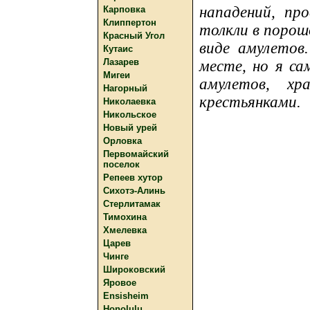
нападений, пр
Карповка
Клиппертон
толкли в порошо
Красный Угол
виде амулетов
Кутаис
Лазарев
месте, но я са
Мигеи
амулетов, хр
Нагорный
крестьянками.
Николаевка
Никольское
Новый урей
Орловка
Первомайский
поселок
Репеев хутор
Сихотэ-Алинь
Стерлитамак
Тимохина
Хмелевка
Царев
Чинге
Широковский
Яровое
Ensisheim
Honolulu