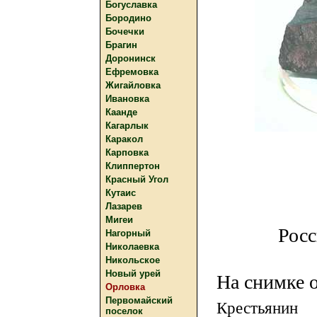
Богуславка
Бородино
Бочечки
Брагин
Доронинск
Ефремовка
Жигайловка
Ивановка
Каанде
Кагарлык
Каракол
Карповка
Клиппертон
Красный Угол
Кутаис
Лазарев
Мигеи
Росс
Нагорный
Николаевка
Никольское
Новый урей
На снимке 
Орловка
Первомайский
Крестьянин 
поселок