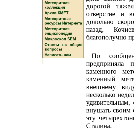
Метеоритная
дорогой тяже
коллекция
отверстие и в
Архив КМЕТ
Метеоритные
довольно скоро
ресурсы Интернета
назад, Кочи
Метеоритная
энциклопедия
благополучно пр
Микроскоп SEM
Ответы на общие
вопросы
По сообще
Написать нам
предприняла п
каменного мет
каменный мет
внешнему вид
несколько недел
удивительным, 
внушать своим 
эту четырехтон
Сталина.