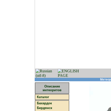
Метеор
Описание
метеоритов
Каталог
Бахардок
Бердянск