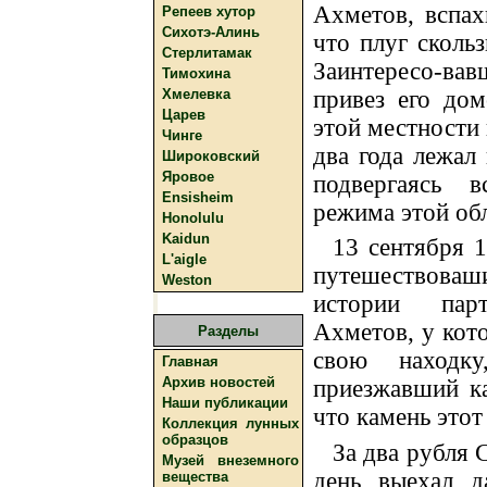
Ахметов, вспах
Репеев хутор
Сихотэ-Алинь
что плуг сколь
Стерлитамак
Заинтересо-ва
Тимохина
привез его дом
Хмелевка
Царев
этой местности 
Чинге
два года лежал
Широковский
Яровое
подвергаясь в
Ensisheim
режима этой обл
Honolulu
Kaidun
13 сентября 
L'aigle
путешествова
Weston
истории парт
Ахметов, у кото
Разделы
свою находк
Главная
Архив новостей
приезжавший ка
Наши публикации
что камень этот 
Коллекция лунных
образцов
За два рубля 
Музей внеземного
день выехал д
вещества