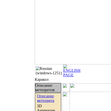
Каракол
Описание
метеоритов
Описание
метеорита
3D
Анимация