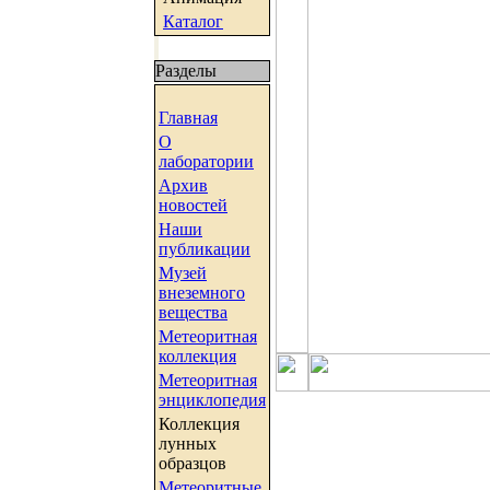
Каталог
Разделы
Главная
О
лаборатории
Архив
новостей
Наши
публикации
Музей
внеземного
вещества
Метеоритная
коллекция
Метеоритная
энциклопедия
Коллекция
лунных
образцов
Метеоритные