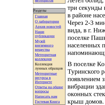
Летел болид,
метеоритов
три секунды 
Разделы
в районе нас
Главная
Через 2-3 ми
О лаборатории
Архив новостей
вида, в г. Ни
Наши
публикации
поселке Паш
Музей
населенных п
внеземного
вещества
напоминающи
Метеоритная
коллекция
В поселке Ко
Коллекция
лунных образцов
Туринского р
Метеоритные
появлением з
ресурсы в
Интернете
вибрации зда
Ответы на общие
вопросы
оконных стек
Написать нам
крыш домов. 
Гостевая Книга