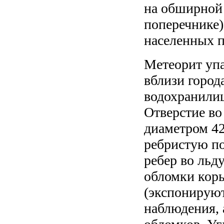
на обширной 
поперечнике)
населенных 
Метеорит упа
вблизи город
водохранилищ
Отверстие во
диаметром 42
ребристую по
ребер во льд
обломки коры
(экспонируют
наблюдения, 