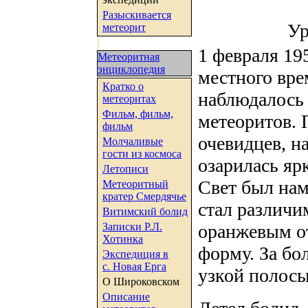
Разыскивается
Ур
метеорит
1 февраля 195
Метеоритная
энциклопедия
местного вр
Кратко о
наблюдалось 
метеоритах
Фильм, фильм,
метеоритов.
фильм
очевидцев, н
Молчаливые
гости из космоса
озарилась я
Летописи
Свет был нам
Метеоритный
кратер Смердячье
стал различи
Витимский болид
Записки Р.Л.
оранжевым о
Хотинка
форму. За бо
Экспедиция в
с. Новая Ерга
узкой полосы
О Широковском
Описание