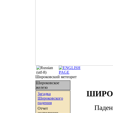
Широковский метеорит
Широковское
железо
ШИРО
Загадка
Широковского
падения
Падени
Отчет
экспедиции