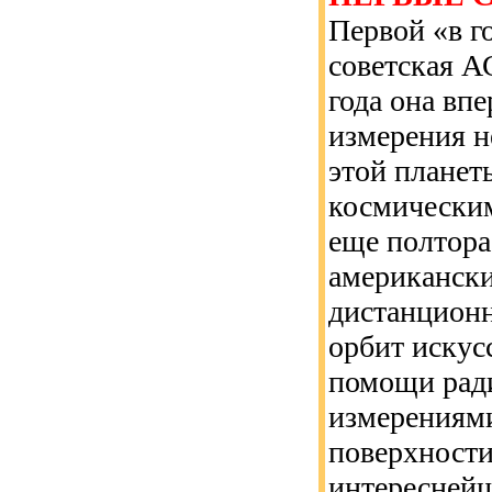
Первой «в г
советская А
года она вп
измерения н
этой планет
космическим
еще полтора
американски
дистанционн
орбит искус
помощи ради
измерениями
поверхности
интереснейш