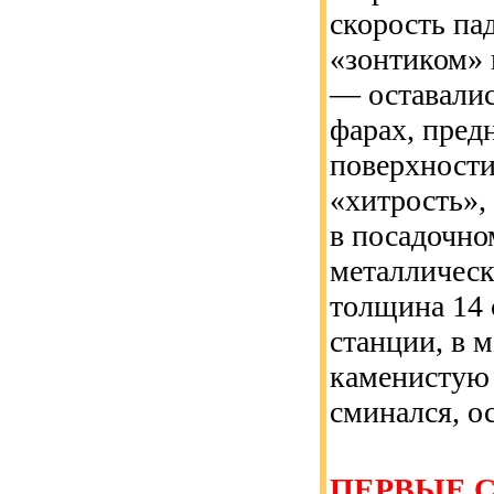
скорость па
«зонтиком» 
— оставали
фарах, пред
поверхности
«хитрость»,
в посадочно
металлическ
толщина 14 
станции, в 
каменистую
сминался, ос
ПЕРВЫЕ 