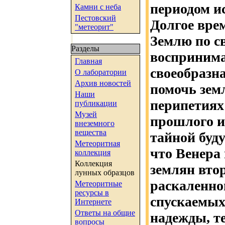
периодом и
Камни с неба
Пестовский
Долгое врем
"метеорит"
Землю по с
Разделы
воспринима
Главная
своеобразн
О лаборатории
Архив новостей
помочь зем
Наши
перипетиях
публикации
Музей
прошлого и
внеземного
вещества
тайной буду
Метеоритная
что Венера
коллекция
Коллекция
землян вто
лунных образцов
раскаленно
Метеоритные
ресурсы в
спускаемых
Интернете
Ответы на общие
надежды, те
вопросы