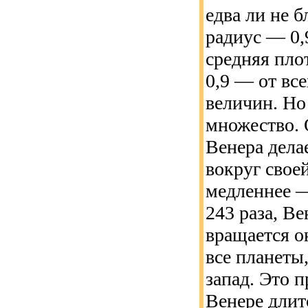
едва ли не 
радиус — 0,
средняя пло
0,9 — от вс
величин. Но
множество. 
Венера делае
вокруг свое
медленнее —
243 раза, В
вращается он
все планеты,
запад. Это п
Венере длит