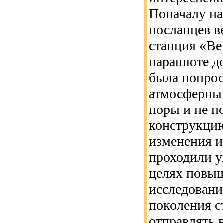
Поначалу на
посланцев в
станция «Вен
парашюте до
была попро
атмосферным
поры и не п
конструкци
изменения 
проходили у
целях повы
исследовани
поколения с
отправлять 