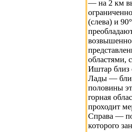
— на 2 км в
ограниченно
(слева) и 90°
преобладают
возвышеннос
представле
областями, 
Иштар близ 
Лады — бли
половины э
горная обла
проходит ме
Справа — п
которого з