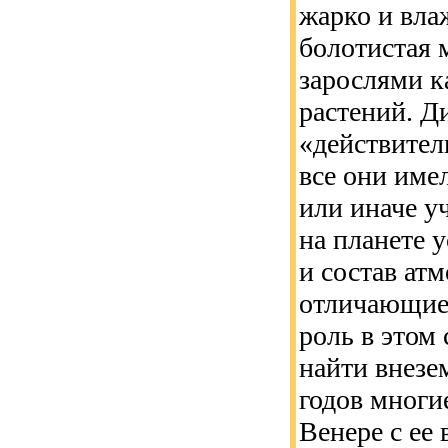
жарко и вла
болотистая 
зарослями 
растений. Д
«действител
все они име
или иначе у
на планете 
и состав ат
отличающиес
роль в этом
найти внезе
годов многи
Венере с ее