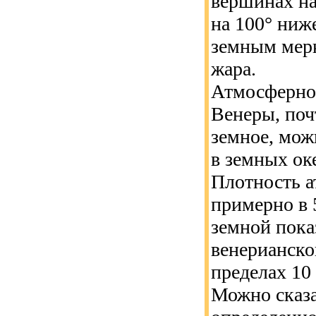
вершинах на
на 100° ниж
земным мерк
жара.
Атмосферное
Венеры, поч
земное, мож
в земных ок
Плотность а
примерно в 
земной пока
венерианско
пределах 10
Можно сказа