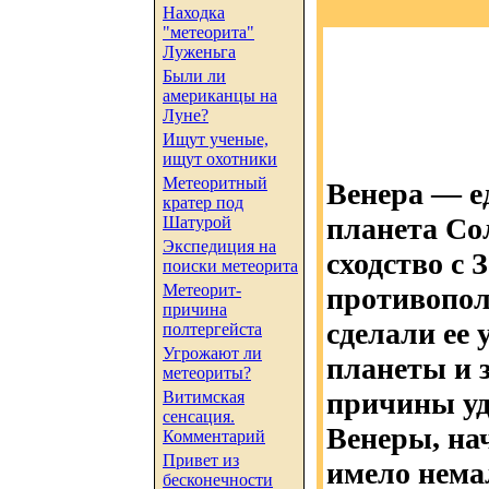
Находка
"метеорита"
Луженьга
Были ли
американцы на
Луне?
Ищут ученые,
ищут охотники
Метеоритный
Венера — е
кратер под
планета Со
Шатурой
Экспедиция на
сходство с 
поиски метеорита
Метеорит-
противопол
причина
сделали ее
полтергейста
Угрожают ли
планеты и 
метеориты?
причины у
Витимская
сенсация.
Венеры, нач
Комментарий
Привет из
имело нема
бесконечности