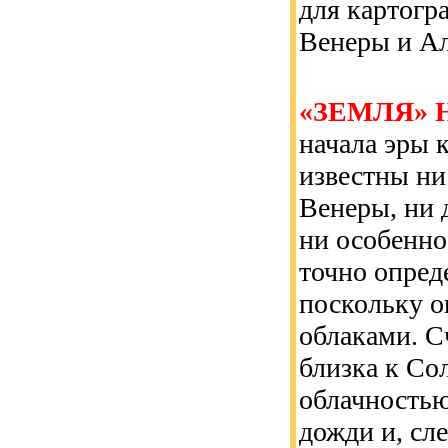
для картогр
Венеры и Ал
«ЗЕМЛЯ»
начала эры 
известны ни
Венеры, ни 
ни особенно
точно опред
поскольку о
облаками. С
близка к Со
облачностью
дожди и, сл