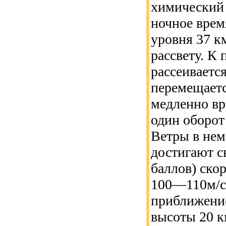
химический 
ночное врем
уровня 37 к
рассвету. К
рассеиваетс
перемещаетс
медленно вр
один оборот 
Ветры в нем
достигают с
баллов) ско
100—110м/се
приближение
высоты 20 к