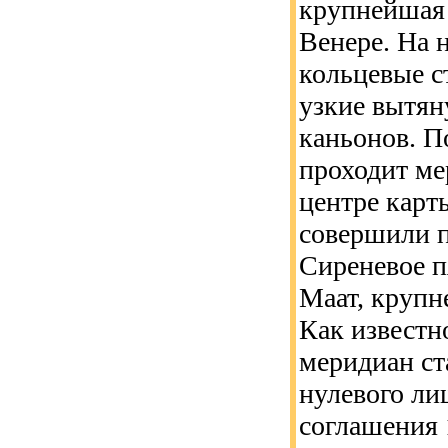
крупнейшая
Венере. На 
кольцевые с
узкие вытян
каньонов. П
проходит мер
центре карт
совершили п
Сиреневое п
Маат, крупн
Как известн
меридиан ст
нулевого ли
соглашения 1