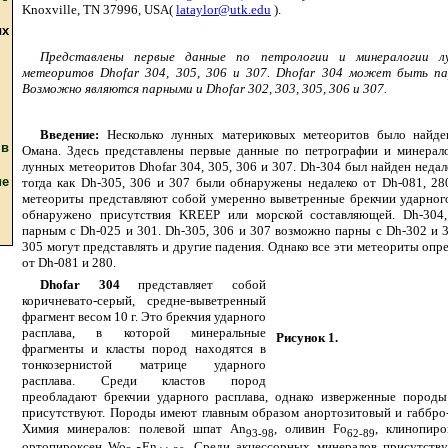
Knoxville, TN 37996, USA(
lataylor@utk.edu
).
ых
Представлены первые данные по петрологии и минералогии л
метеоритов Dhofar 304, 305, 306 и 307. Dhofar 304 может быть па
Возможно являются парными и Dhofar 302, 303, 305, 306 и 307.
Введение:
Несколько лунных материковых метеоритов было найд
в
Омана. Здесь представлены первые данные по петрографии и минерал
лунных метеоритов Dhofar 304, 305, 306 и 307. Dh-304 был найден недал
ие
тогда как Dh-305, 306 и 307 были обнаружены недалеко от Dh-081, 28
метеориты представляют собой умеренно выветренные брекчии ударного
обнаружено присутствия KREEP или морской составляющей. Dh-304, 
парным с Dh-025 и 301. Dh-305, 306 и 307 возможно парны с Dh-302 и 3
305 могут представлять и другие падения. Однако все эти метеориты оп
от Dh-081 и 280.
Dhofar 304
представляет собой
коричневато-серый, средне-выветренный
фрагмент весом 10 г. Это брекчия ударного
расплава, в которой минеральные
Рисунок 1.
фрагменты и класты пород находятся в
тонкозернистой матрице ударного
расплава. Среди кластов пород
преобладают брекчии ударного расплава, однако изверженные породы
присутствуют. Породы имеют главным образом анортозитовый и габбро
Химия минералов: полевой шпат An
, оливин Fo
, клинопир
93-98
62-89
ортопироксен Wo
En
. Среди акцессорных минералов присутств