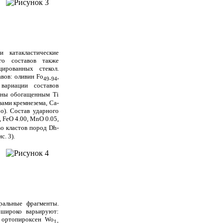
 катакластические
го составов также
ированных стекол.
вов: оливин Fo
,
49-94
 вариации составов
ены обогащенным Ti
зами кремнезема, Ca-
o). Состав ударного
, FeO 4.00, MnO 0.05,
во кластов пород Dh-
. 3).
еральные фрагменты.
 широко варьируют:
 ортопироксен Wo
1-