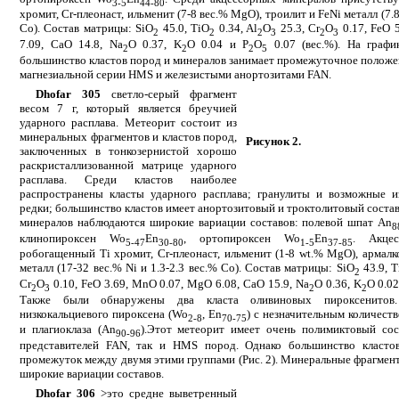
3-5
44-80
хромит, Cr-плеонаст, ильменит (7-8 вес.% MgO), троилит и FeNi металл (7.8
Co). Состав матрицы: SiO
45.0, TiO
0.34, Al
O
25.3, Cr
O
0.17, FeO 
2
2
2
3
2
3
7.09, CaO 14.8, Na
O 0.37, K
O 0.04 и P
O
0.07 (вес.%). На графи
2
2
2
5
большинство кластов пород и минералов занимает промежуточное полож
магнезиальной серии HMS и железистыми анортозитами FAN.
Dhofar 305
светло-серый фрагмент
весом 7 г, который является бреучией
ударного расплава. Метеорит состоит из
минеральных фрагментов и кластов пород,
Рисунок 2.
заключенных в тонкозернистой хорошо
раскристаллизованной матрице ударного
расплава. Среди кластов наиболее
распространены класты ударного расплава; гранулиты и возможные 
редки; большинство кластов имеет анортозитовый и троктолитовый соста
минералов наблюдаются широкие вариации составов: полевой шпат An
8
клинопироксен Wo
En
, ортопироксен Wo
En
. Акцес
5-47
30-80
1-5
37-85
робогащенный Ti хромит, Cr-плеонаст, ильменит (1-8 wt.% MgO), армалк
металл (17-32 вес.% Ni и 1.3-2.3 вес.% Co). Состав матрицы: SiO
43.9, T
2
Cr
O
0.10, FeO 3.69, MnO 0.07, MgO 6.08, CaO 15.9, Na
O 0.36, K
O 0.02
2
3
2
2
Также были обнаружены два класта оливиновых пироксенитов
низкокальциевого пироксена (Wo
, En
) с незначительным количест
2-8
70-75
и плагиоклаза (An
).Этот метеорит имеет очень полимиктовый сос
90-96
представителей FAN, так и HMS пород. Однако большинство класто
промежуток между двумя этими группами (Рис. 2). Минеральные фрагмен
широкие вариации составов.
Dhofar 306
>это средне выветренный