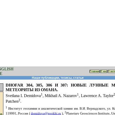
Главная
О нас
О мет
Наши публикации, тезисы, статьи
DHOFAR 304, 305, 306 И 307: НОВЫЕ ЛУННЫЕ
МЕТЕОРИТЫ ИЗ ОМАНА.
1
1
Svetlana I. Demidova
, Mikhail A. Nazarov
, Lawrence A. Taylor
2
Patchen
.
1
Институт геохимии и аналитической химии им. В.И. Вернадского, ул. К
2
119991, Россия (
demidova@geokhi.ru
),
Planetary Geosciences Institute, Un
го