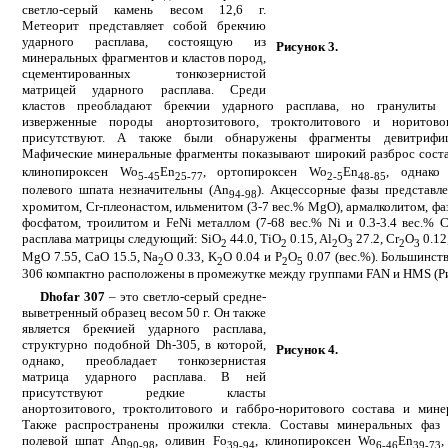
светло-серый камень весом 12,6 г.
Метеорит представляет собой брекчию
ударного расплава, состоящую из
Рисунок 3.
минеральных фрагментов и кластов пород,
сцементированных тонкозернистой
матрицей ударного расплава. Среди
кластов преобладают брекчии ударного расплава, но гранулиты и
изверженные породы анортозитового, троктолитового и норитово
присутствуют. А также были обнаружены фрагменты девитрифиц
Мафические минеральные фрагменты показывают широкий разброс соста
клинопироксен Wo
En
, ортопироксен Wo
En
, однако
5-45
25-77
2-5
48-85
полевого шпата незначительны (An
). Акцессорные фазы представл
94-98
хромитом, Cr-плеонастом, ильменитом (3-7 вес.% MgO), армалколитом, фа
фосфатом, троилитом и FeNi металлом (7-68 вес.% Ni и 0.3-3.4 вес.% C
расплава матрицы следующий: SiO
44.0, TiO
0.15, Al
O
27.2, Cr
O
0.12
2
2
2
3
2
3
MgO 7.55, CaO 15.5, Na
O 0.33, K
O 0.04 и P
O
0.07 (вес.%). Большинст
2
2
2
5
306 компактно расположены в промежутке между группами FAN и HMS (Рис
Dhofar 307
– это светло-серый средне-
выветренный образец весом 50 г. Он также
является брекчией ударного расплава,
структурно подобной Dh-305, в которой,
Рисунок 4.
однако, преобладает тонкозернистая
матрица ударного расплава. В ней
присутствуют редкие класты
анортозитового, троктолитового и габбро-норитового состава и мин
Также распространены прожилки стекла. Составы минеральных фаз
полевой шпат An
, оливин Fo
, клинопироксен Wo
En
,
90-98
39-94
6-46
39-73