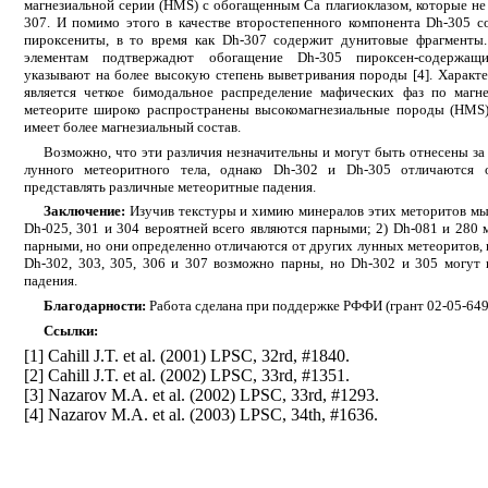
магнезиальной серии (HMS) с обогащенным Са плагиоклазом, которые не
307. И помимо этого в качестве второстепенного компонента Dh-305 
пироксениты, в то время как Dh-307 содержит дунитовые фрагменты
элементам подтвержадют обогащение Dh-305 пироксен-содержа
указывают на более высокую степень выветривания породы [4]. Характ
является четкое бимодальное распределение мафических фаз по магн
метеорите широко распространены высокомагнезиальные породы (HMS)
имеет более магнезиальный состав.
Возможно, что эти различия незначительны и могут быть отнесены за
лунного метеоритного тела, однако Dh-302 и Dh-305 отличаются 
представлять различные метеоритные падения.
Заключение:
Изучив текстуры и химию минералов этих меторитов мы 
Dh-025, 301 и 304 вероятней всего являются парными; 2) Dh-081 и 280 
парными, но они определенно отличаются от других лунных метеоритов, 
Dh-302, 303, 305, 306 и 307 возможно парны, но Dh-302 и 305 могут 
падения.
Благодарности:
Работа сделана при поддержке РФФИ (грант 02-05-649
Ссылки:
[1] Cahill J.T. et al. (2001) LPSC, 32rd, #1840.
[2] Cahill J.T. et al. (2002) LPSC, 33rd, #1351.
[3] Nazarov M.A. et al. (2002) LPSC, 33rd, #1293.
[4] Nazarov M.A. et al. (2003) LPSC, 34th, #1636.