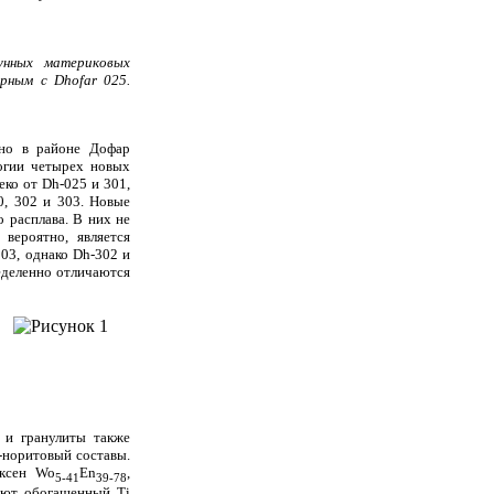
унных материковых
рным с Dhofar 025.
ено в районе Дофар
огии четырех новых
еко от Dh-025 и 301,
0, 302 и 303. Новые
 расплава. В них не
вероятно, является
03, однако Dh-302 и
ределенно отличаются
 и гранулиты также
-норитовый составы.
оксен Wo
En
,
5-41
39-78
уют обогащенный Ti