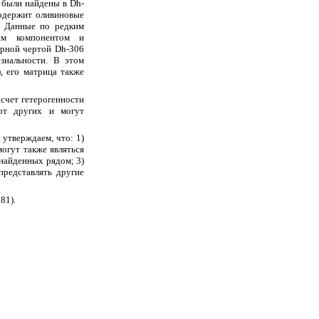
 были найдены в Dh-
содержит оливиновые
. Данные по редким
щим компонентом и
ерной чертой Dh-306
езиальности. В этом
, его матрица также
 счет гетерогенности
от других и могут
утверждаем, что: 1)
могут также являться
найденных рядом; 3)
представлять другие
81).