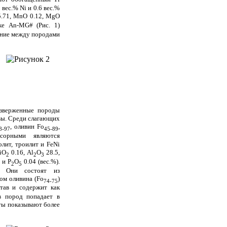
 вес.% Ni и 0.6 вес.%
5.71, MnO 0.12, MgO
ке An-MG# (Рис. 1)
ение между породами
изверженные породы
вы. Среди слагающих
, оливин Fo
,
8-97
45-89
сорными являются
олит, троилит и FeNi
iO
0.16, Al
O
28.5,
2
2
3
 и P
O
0.04 (вес.%).
2
5
. Они состоят из
вом оливина (Fo
)
74-75
тав и содержит как
в пород попадает в
ты показывают более