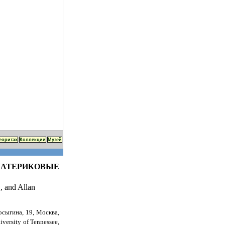
еоритах
Коллекции
Музей
 МАТЕРИКОВЫЕ
2
, and Allan
осыгина, 19, Москва,
iversity of Tennessee,