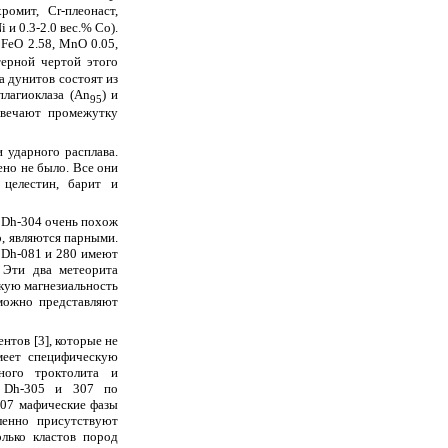
омит, Cr-плеонаст,
 и 0.3-2.0 вес.% Co).
 FeO 2.58, MnO 0.05,
терной чертой этого
а дунитов состоят из
 плагиоклаза (An
) и
95
твечают промежутку
 ударного расплава.
но не было. Все они
 целестин, барит и
) Dh-304 очень похож
о, являются парными.
. Dh-081 и 280 имеют
 Эти два метеорита
кую магнезиальность
зможно представляют
нтов [3], которые не
меет специфическую
ного троктолита и
]. Dh-305 и 307 по
307 мафические фазы
ленно присутствуют
лько кластов пород