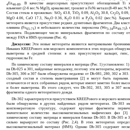
En
. В качестве акцессорных присутствуют обогащенный Ti хр
4
46-89
ильменит (2-6 вес.% MgO), армалколит, троилит и FeNi металл (8-49 вес.% Ni
Состав стекла в прожилках: SiO
43.8, TiO
0.09, Al
O
30.8, Cr
O
0.09,
2
2
2
3
2
3
MgO 4.06, CaO 17.3, Na
O 0.36, K
O 0.01 и P
O
0.02 (вес.%). Харак
2
2
2
5
метеорита является присутствие редких дунитовых фрагментов. Два класт
оливина (Fo
) и небольшого количества пироксена (Wo
En
),
65-71
3-34
49-73
троилита. Подавляющее число минеральных фрагментов по составу о
между FAN и HMS группами (Рис. 4).
Дискуссия:
Эти новые метеориты являются материковыми брекчиями
Никаких KREEPового или морского компонентов в этих породах обнаруже
выветрены в средней степени: в них присутствуют кальцит, гипс,
гидроокислы Fe.
По химическому составу минералов и матрицы (Рис. 1) установлено: 1
на Dh-025 и 301, найденные неподалеку, поэтому эти метеориты, вероятн
Dh-305, 306 и 307 были обнаружены недалеко от Dh-081, 280, 302 и 303
сходный состав и степень выветривания [2] и могут быть парными.
отличаются от всех собранных рядом, которые имеют заметно более высо
и более выветрены. Из этого следует, что Dh-302, 303, 305 и 307 во
фрагменты одного метеоритного дождя.
Dh-302 характеризуется присутствием KREEPового и морского компоне
были обнаружены в других найденных рядом метеоритах. Dh-303 и
конгломератовую структуру, содержит крупные фрагменты первич
значительное количество высокомагнезиальных мафических фаз [3
химическому составу матрицы и минералов близки Dh-303. В Dh-305 и 
сильно варьируют по составу (Рис. 2,4). В этих метеоритах опреде
высокомагнезиальный материал (HMS). Однако Dh-305 содержит неско