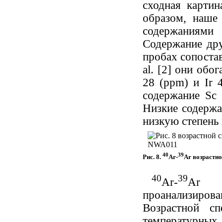
сходная картин
образом, наше
содержаниями 
Содержание дру
пробах сопостав
al. [2] они обо
28 (ppm) и Ir 
содержание Sc 
Низкие содержа
низкую степень
40
39
Рис. 8.
Ar-
Ar возрастн
40
39
Ar-
Ar м
проанализиров
Возрастной с
температурных 