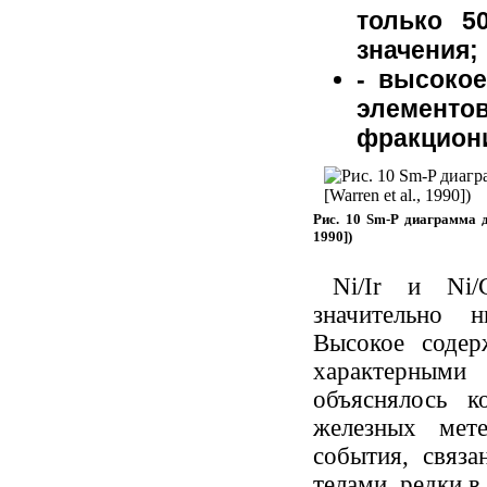
только 5
значения;
- высоко
элемен
фракцион
Рис. 10 Sm-P диаграмма дл
1990])
Ni/Ir и Ni
значительно 
Высокое содер
характерными 
объяснялось 
железных мет
события, связ
телами, редки в