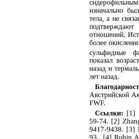
сидерофильными
изначально был
тела, а не связ
подтверждают
отношений. Ист
более окисленно
сульфидные 
показал возрас
назад и термал
лет назад.
Благодарност
Австрийской А
FWF.
Ссылки:
[1] 
59-74. [2] Zhan
9417-9438. [3] 
93.. [4] Rubin A