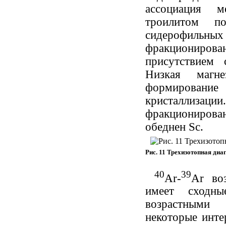
ассоциация м
троилитом по
сидерофильн
фракционирован
присутствием
Низкая магне
формировани
кристаллизации
фракционирован
обеднен Sc.
Рис. 11 Трехизотопная ди
40
39
Ar-
Ar во
имеет сходны
возрастными 
некоторые инте