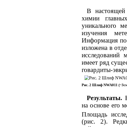
В настоящей
химии главны
уникального ме
изучения мет
Информация по
изложена в отде
исследований 
имеет ряд суще
говардиты-эвкр
Рис. 2 Шлиф NWA011 (~3с
Результаты.
В
на основе его м
Площадь иссле
(рис. 2). Ред