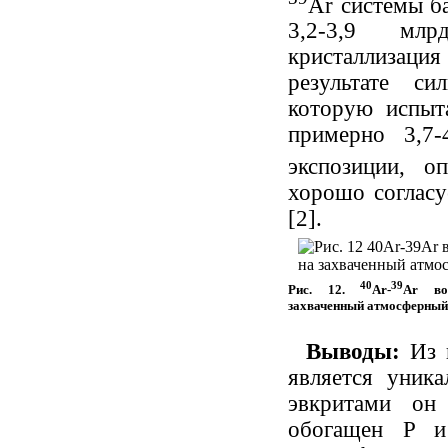
Ar системы ба
3,2-3,9 млр
кристаллизац
результате си
которую испыт
примерно 3,7-
экспозиции, 
хорошо согласу
[2].
40
39
Рис. 12.
Ar-
Ar во
захваченный атмосферный
Выводы:
Из 
является уник
эвкритами он
обогащен P и