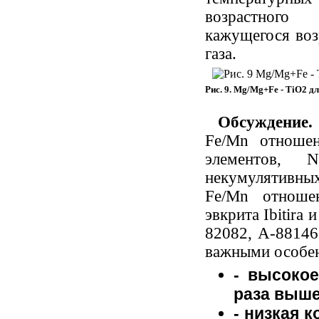
возрастного 
кажущегося воз
газа.
Рис. 9. Mg/Mg+Fe - TiO2 д
Обсуждение.
Fe/Mn отноше
элементов,
некумулятивных
Fe/Mn отноше
эвкрита Ibitira
82082, A-88146
важными особе
- высокое
раза выше,
- низкая 