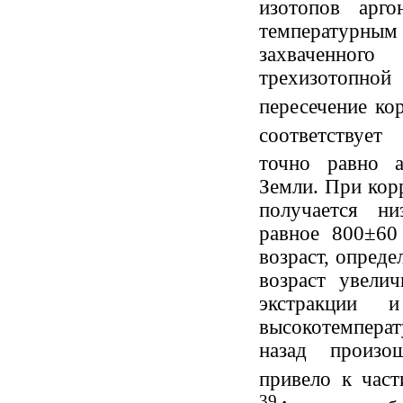
изотопов арг
температурны
захваченного
трехизотопно
пересечение к
соответствует
точно равно 
Земли. При кор
получается ни
равное 800±60
возраст, опреде
возраст увели
экстракции 
высокотемпера
назад произо
привело к част
39