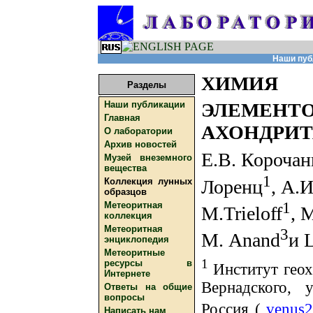
Наши публ
ХИМИЯ 
Разделы
ЭЛЕМЕН
Наши публикации
Главная
АХОНДРИТА
О лаборатории
Архив новостей
Е.В. Корочан
Музей внеземного
вещества
1
Лоренц
, А.
Коллекция лунных
образцов
1
Метеоритная
М.Trieloff
, 
коллекция
Метеоритная
3
М. Anand
и L
энциклопедия
Метеоритные
1
ресурсы в
Институт геох
Интернете
Вернадского, 
Ответы на общие
вопросы
Россия (
venus2
Написать нам