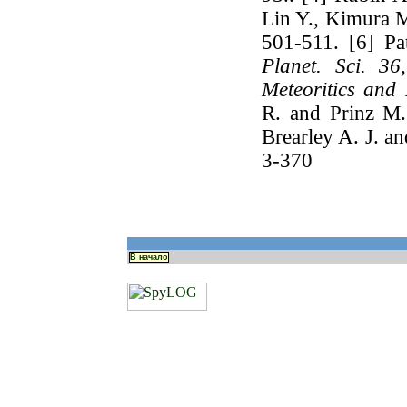
Lin Y., Kimura 
501-511. [6] Pa
Planet. Sci. 36
Meteoritics and 
R. and Prinz M
Brearley A. J. a
3-370
В начало