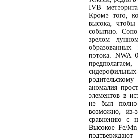
IVB метеорит
Кроме того, к
высока, чтобы
событию. Сопо
зрелом лунно
образованных 
потока. NWA 0
предполага
сидерофильных
родительскому
аномалия прост
элементов в ис
не был полно
возможно, из-
сравнению с н
Высокое Fe/Mn
подтверждают