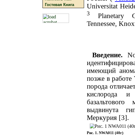
Гостевая Книга
Universitat Hei
3
Planetary Ge
Tennessee, Knox
Введение.
Nor
идентифициро
имеющий анома
позже в работе 
порода отличает
кислорода и
базальтового 
выдвинута ги
Меркурия [3].
Рис. 1. NWA011 (40г)