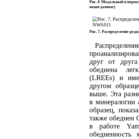
Рис. 6 Модальный и норм
наши данные)
Рис. 7. Распределение ре
Распреде
проанализирова
друг от друга
обеднена лег
(LREEs) и им
другом образц
выше. Эта разн
в минералогии 
образец, показ
также обеднен 
в работе Yama
обедненность 