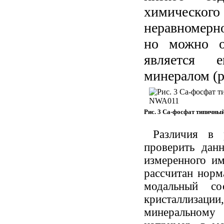
химическог
неравномерно
но можно о
является 
минералом (ри
Рис. 3 Са-фосфат типичн
Различия в 
проверить данн
измеренного им
рассчитан норм
модальный со
кристаллиза
минеральному