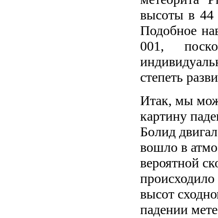
высоты в 44 
Подобное на
001, поск
индивидуал
степеть разви
Итак, мы мо
картину паде
Болид двигал
вошло в атмо
вероятной ск
происходило 
высот сходн
падении мете