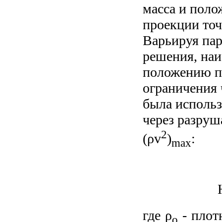
масса и поло
проекции точ
Варьируя пар
решения, наи
положению п
ограничения
была использ
через разру
2
(ρv
)
:
max
где ρ
- плот
o