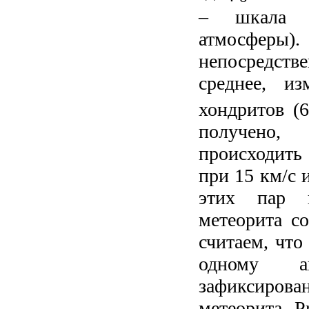
– шкала в
атмосфер
непосредст
среднее, и
хондритов (6
получено
происходить 
при 15 км/c 
этих пар п
метеорита с
считаем, что
одному а
зафиксиров
метеорита P