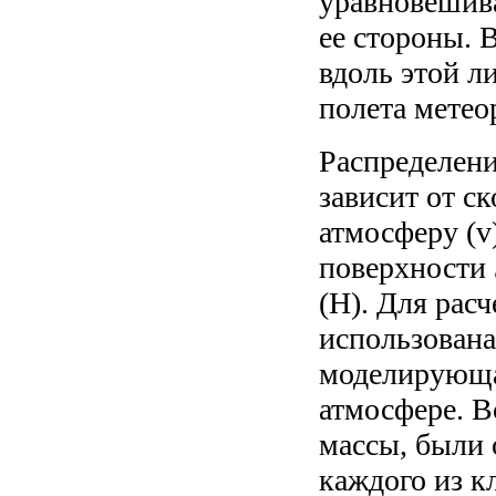
уравновешив
ее стороны. 
вдоль этой л
полета метеор
Распределени
зависит от с
атмосферу (v
поверхности 
(H). Для рас
использована
моделирующа
атмосфере. В
массы, были 
каждого из к