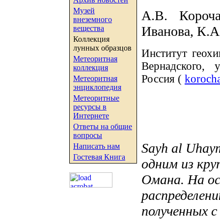
Музей
А.В. Короч
внеземного
Иванова, К.А
вещества
Коллекция
лунных образцов
Институт геохи
Метеоритная
Вернадского, 
коллекция
Россия (
koroch
Метеоритная
энциклопедия
Метеоритные
ресурсы в
Интернете
Ответы на общие
вопросы
Sayh al Uhay
Написать нам
Гостевая Книга
одним из кр
Омана. На ос
распределен
полученных с