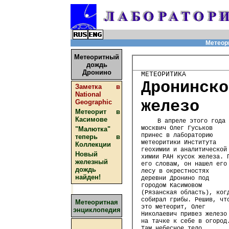
Метеор
Метеоритный
дождь
Дронино
МЕТЕОРИТИКА
Дронинско
Заметка в
National
железо
Geographic
Метеорит в
Касимове
В апреле этого года
москвич Олег Гуськов
"Малютка"
принес в лабораторию
теперь в
метеоритики Института
Коллекции
геохимии и аналитической
Новый
химии РАН кусок железа. 
железный
его словам, он нашел его
дождь
лесу в окрестностях
найден!
деревни Дронино под
городом Касимовом
(Рязанская область), ког
собирал грибы. Решив, чт
Метеоритная
это метеорит, Олег
энциклопедия
Николаевич привез железо
на тачке к себе в огород
Там небесное тело