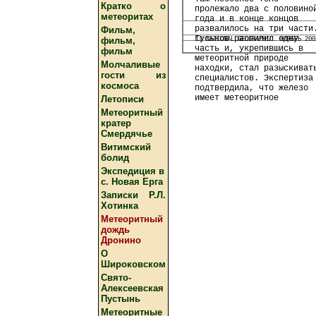
Кратко о
пролежало два с половино
метеоритах
года и в конце концов
развалилось на три части
Фильм,
Гуськов распилил одну
фильм,
12 NATIONAL GЕОGRAPHIC. НОЯБРЬ 200
часть и, укрепившись в
фильм
метеоритной природе
Молчаливые
находки, стал разыскиват
гости из
специалистов. Экспертиза
космоса
подтвердила, что железо
имеет метеоритное
Летописи
Метеоритный
кратер
Смердячье
Витимский
болид
Экспедиция в
с. Новая Ерга
Записки Р.Л.
Хотинка
Метеоритный
дождь
Дронино
О
Широковском
Свято-
Алексеевская
Пустынь
Метеоритные