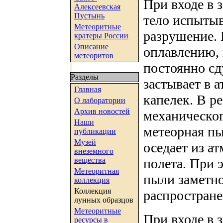
При входе в 
Алексеевская
Пустынь
тело испытыв
Метеоритные
разрушение. 
кратеры России
Описание
оплавлению,
метеоритов
постоянно сд
Разделы
застывает в 
Главная
капелек. В ре
О лаборатории
Архив новостей
механическог
Наши
метеорная пы
публикации
Музей
оседает из а
внеземного
полета. При 
вещества
Метеоритная
пыли заметно
коллекция
Коллекция
распростране
лунных образцов
Метеоритные
При входе в 
ресурсы в