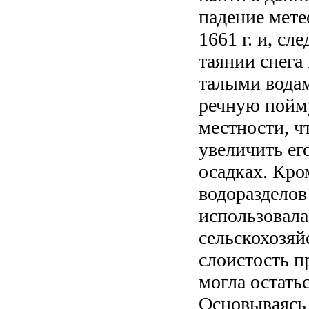
падение мете
1661 г. и, сл
таянии снега
талыми водам
речную пойм
местности, ч
увеличить е
осадках. Кром
водоразделов
использовал
сельскохозяй
слоистость п
могла остать
Основываясь 