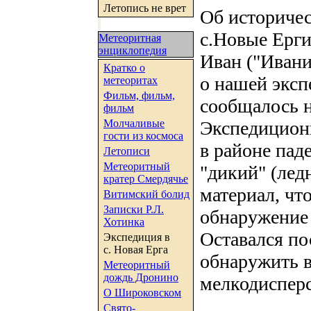
Летопись не врет
Об историчес
с.Новые Ерги 
Метеоритная
энциклопедия
Иван ("Ивани
Кратко о
о нашей эксп
метеоритах
Фильм, фильм,
сообщалось н
фильм
Экспедиционн
Молчаливые
гости из космоса
в районе пад
Летописи
Метеоритный
"дикий" (лед
кратер Смердячье
материал, чт
Витимский болид
Записки Р.Л.
обнаружение
Хотинка
Оставался по
Экспедиция в
с. Новая Ерга
обнаружить 
Метеоритный
дождь Дронино
мелкодисперс
О Широковском
Свято-