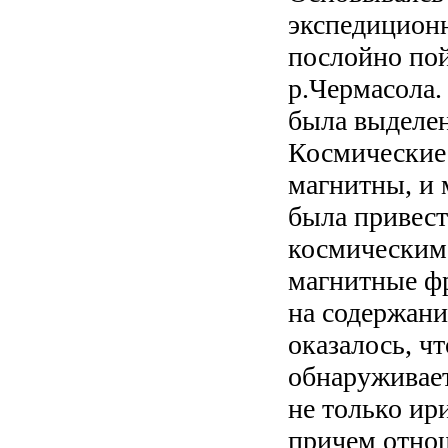
экспедицион
послойно по
р.Чермасола.
была выделен
Космические 
магнитны, и 
была привес
космическим 
магнитные ф
на содержани
оказалось, чт
обнаруживает
не только ир
причем отнош