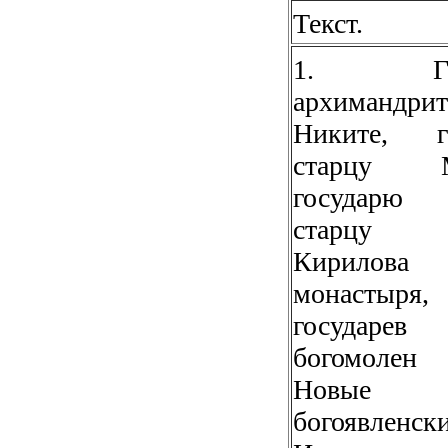
Текст.
1. Гос
архимандрит
Никите, г
старцу М
государю 
старцу 
Кирилова
монастыр
государев
богомоле
Новые 
богоявленс