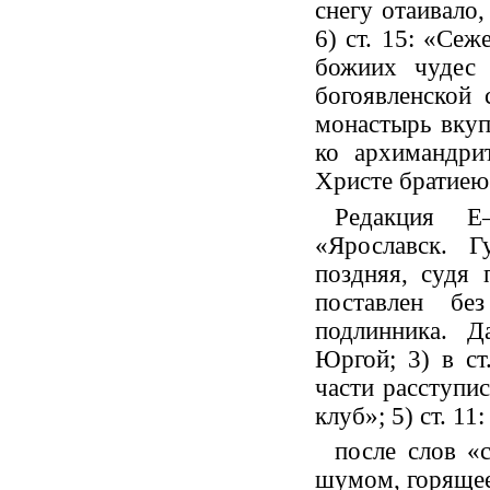
снегу отаивало,
6) ст. 15: «Сеж
божиих чудес 
богоявленской
монастырь вкуп
ко архимандри
Христе братиею»
Редакция Е
«Ярославск. Г
поздняя, судя 
поставлен бе
подлинника. Д
Юргой; 3) в ст
части расступис
клуб»; 5) ст. 11:
после слов «
шумом, горящее