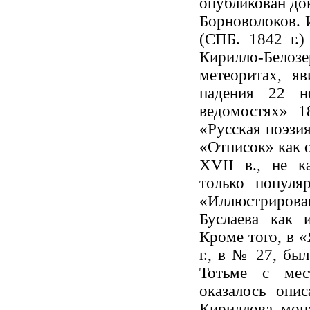
опубликован док
Борноволоков. 
(СПБ. 1842 г.
Кирилло-Бел
метеоритах, я
падения 22 н
ведомостях» 1
«Русская поэзия
«Отписок» как о
XVII в., не к
только популя
«Иллюстрирова
Буслаева как 
Кроме того, в «
г., в № 27, бы
Тотьме с мес
оказалось опи
Кириллова мона