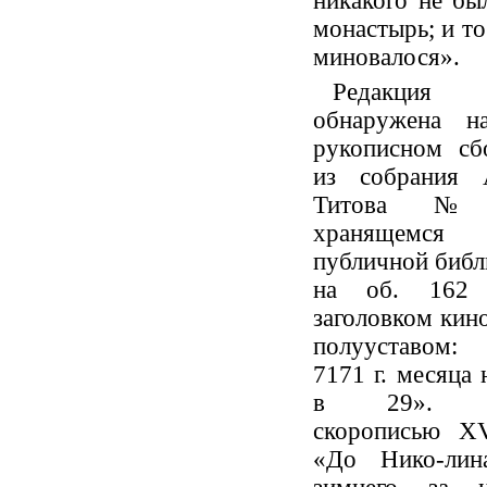
никакого не бы
монастырь; и то
миновалося».
Редакц
обнаружена н
рукописном сб
из собрания 
Титова №1
хранящем
публичной библи
на об. 162
заголовком кин
полууставом:
7171 г. месяца 
в 29». Д
скорописью XV
«До Нико-лин