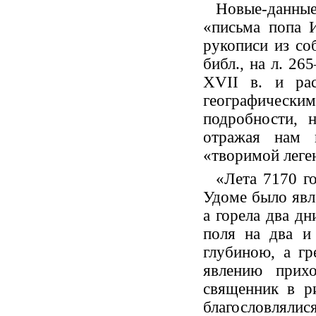
Новые-данны
«письма попа 
рукописи из со
библ., на л. 2
XVII в. и ра
географичес
подробности, 
отражая нам 
«творимой леге
«Лета 7170 г
Удоме было явле
а горела два дн
поля на два и
глубиною, а гр
явлению прих
священник в ри
благословляли