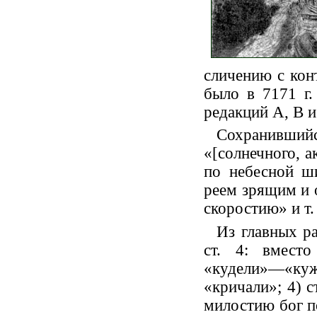
сличению с конт
было в 7171 г.
редакций А, В и 
Сохранившийс
«[солнечного, а
по небесной ш
реем зрящим и 
скоростию» и т. 
Из главных р
ст. 4: вмест
«кудели»—«куж
«кричали»; 4) с
милостию бог по