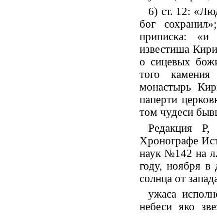
6) ст. 12: «Лю
бог сохранил
приписка: «и
известиша Кири
о сицевых бож
того камения
монастырь Кир
паперти церков
том чудеси быв
Редакция Р,
Хронографе Ист
наук №142 на л.
году, ноября в
солнца от запад
ужаса исполн
небеси яко зве