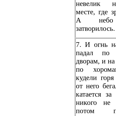
невелик 
месте, где з
А небо
затворилось.
7. И огнь 
падал по 
дворам, и на
по хорома
кудели гор
от него бега
катается за
никого не 
потом по