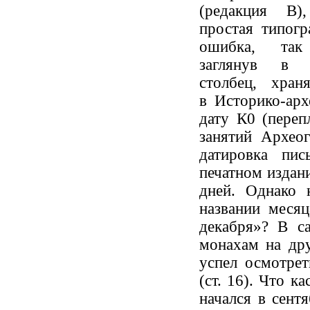
(редакция В)
простая типогр
ошибка, так
заглянув в 
столбец, хран
в Историко-арх
дату К0 (переп
занятий Архео
датировка пис
печатном издани
дней. Однако 
названии меся
декабря»? В с
монахам на дру
успел осмотре
(ст. 16). Что ка
начался в сентя