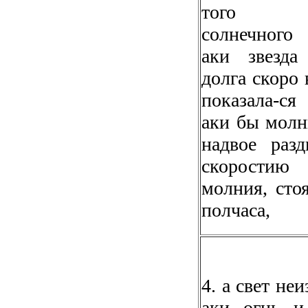
того м
солнечного
аки звезда
долга скоро
показала-ся
аки бы молн
надвое разд
скорост
молния, сто
полчаса,
4. а свет не
аки огнь и