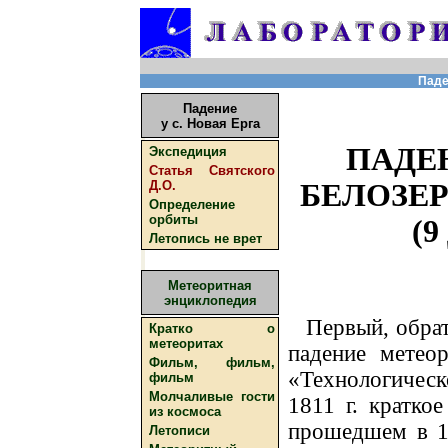
Паде
Падение
у с. Новая Ерга
ПАДЕ
Экспедиция
Статья Святского
БЕЛОЗЕР
Д.О.
Определение
орбиты
(9
Летопись не врет
Метеоритная
энциклопедия
Первый, обра
Кратко о
метеоритах
падение метео
Фильм, фильм,
«Технологическ
фильм
Молчаливые гости
1811 г. краткое
из космоса
прошедшем в 18
Летописи