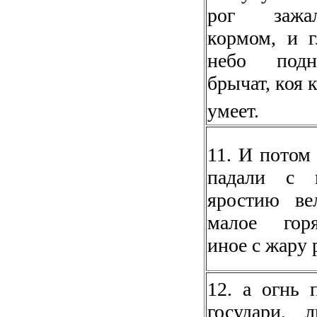
рог заж
кормом, и 
небо под
брычат, коя 
умеет.
11. И потом
падали с 
яростию ве
малое гор
иное с жару 
12. а огнь 
государи, 