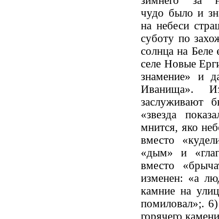
зимнего за н
чудо было и зн
на небеси стра
суботу по захо
солнца на Беле 
селе Новые Ерги
знамение» и д
Иванища». И
заслуживают б
«звезда показ
мнится, яко небо
вместо «кудел
«дым» и «глаг
вместо «брыча
изменен: «а лю
камние на улиц
помиловал»;. 6)
горячего камения