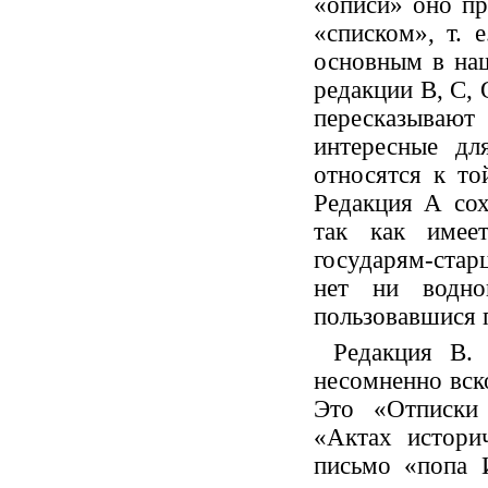
«описи» оно пр
«списком», т. 
основным в наш
редакции В, С, 
пересказываю
интересные дл
относятся к то
Редакция А сох
так как имее
государям-старц
нет ни водн
пользовавшися 
Редакция В.
несомненно вск
Это «Отписки 
«Актах истори
письмо «попа 