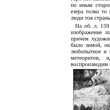
по иным сторо
езера толко то
люди тоя стран
На об. л. 159
изображение п
причем художни
было зимой, ок
любопытное и 
метеоритов,
воспроизводим е