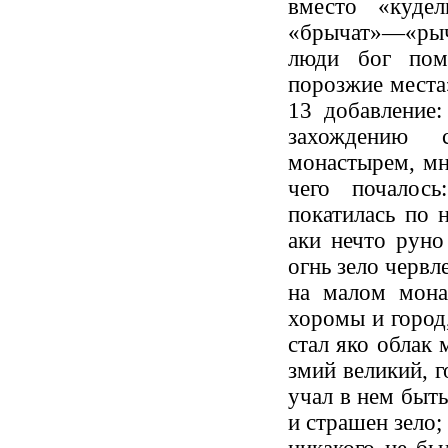
вместо «куде
«брычат»—«рыча
люди бог пом
порозжие места»
13 добавление:
захождению 
монастырем, мн
чего почалос
покатилась по 
аки нечто руно
огнь зело червле
на малом мона
хоромы и город,
стал яко облак 
змий великий, г
учал в нем быть
и страшен зело