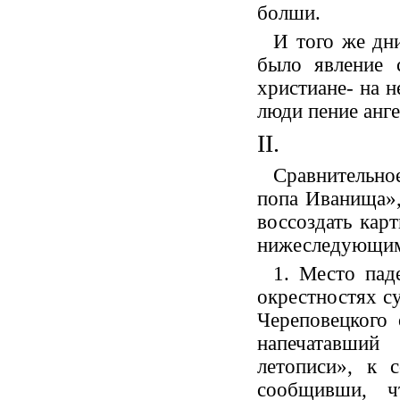
болши.
И того же дн
было явление 
христиане- на н
люди пение анге
II.
Сравнительн
попа Иванища»,
воссоздать кар
нижеследующим 
1. Место пад
окрестностях с
Череповецкого 
напечатавши
летописи», к 
сообщивши, ч