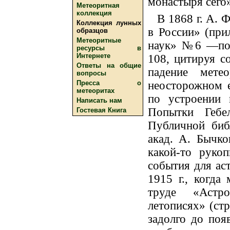
монастыря сего
Метеоритная
коллекция
В 1868 г. А. 
Коллекция лунных
в России» (при
образцов
Метеоритные
наук» №6 —по-
ресурсы в
Интернете
108, цитируя с
Ответы на общие
падение мете
вопросы
Пресса о
неосторожном е
метеоритах
по устроении 
Написать нам
Попытки Гебе
Гостевая Книга
Публичной биб
акад. А. Бычко
какой-то рукоп
события для ас
1915 г., когда
труде «Астр
летописях» (стр
задолго до поя