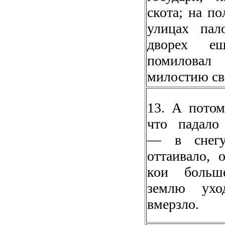
скота; на по
улицах пал
дворех е
помиловал
милостию св
13. А потом
что падало
— в снегу
оттаивало, 
кои боль
землю ухо
вмерзло.