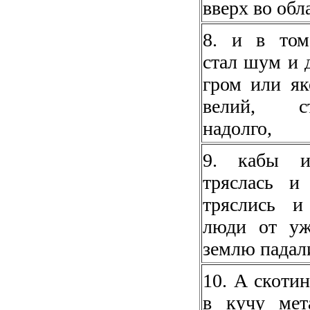
вверх во обл
8. и в том
стал шум и 
гром или як
велий, ст
надолго,
9. кабы и
тряслась и
тряслись и
люди от уж
землю падал
10. А скотин
в кучу мет