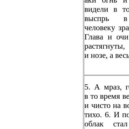
видели в т
выспрь 
человеку зра
Глава и оч
растягнуты,
и нозе, а вес
5. А мраз, г
в то время в
и чисто на в
тихо. 6. И п
облак ста