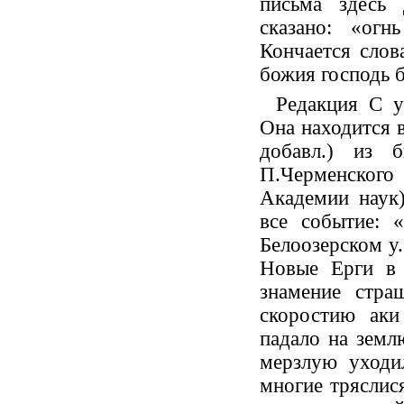
письма здесь
сказано: «ог
Кончается слов
божия господь б
Редакция С у
Она находится 
добавл.) из б
П.Черменского
Академии наук)
все событие: 
Белоозерском у.
Новые Ерги в 
знамение стра
скоростию аки
падало на землю
мерзлую уходи
многие тряслися