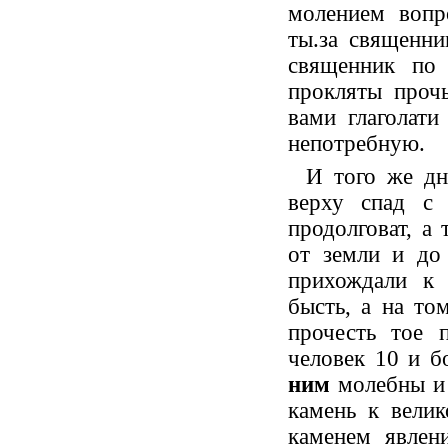
молением вопр
ты.за священни
священник по 
прокляты прочь
вами глаголати
непотребную.
И того же дн
верху спад с
продолговат, а
от земли и до
прихождали к
бысть, а на то
прочесть тое 
человек 10 и б
ним
молебны и 
камень к вели
каменем явлен