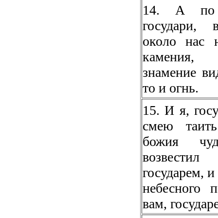
14. А по
государи, 
около нас 
камения,
знамение ви
то и огнь.
15. И я, гос
смею таить
божия чу
возвести
государем, и
небесного 
вам, государ