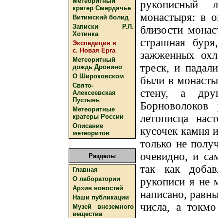
Метеоритный
рукописный л
кратер Смердячье
монастыря: в 
Витимский болид
Записки Р.Л.
близости монас
Хотинка
страшная буря
Экспедиция в
с. Новая Ерга
зажженных охл
Метеоритный
треск, и падал
дождь Дронино
О Широковском
были в монасты
Свято-
стену, а дру
Алексеевская
Пустынь
Борноволоков 
Метеоритные
летописца нас
кратеры России
Описание
кусочек камня и
метеоритов
только не получ
очевидно, и са
Разделы
так как доба
Главная
О лаборатории
рукописи я не 
Архив новостей
написано, равны
Наши публикации
числа, а токмо
Музей внеземного
вещества