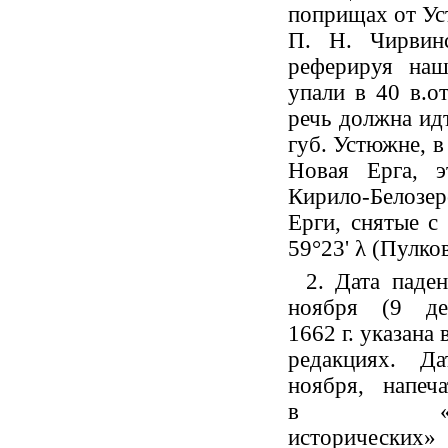
поприщах от Уст
П. Н. Чирвинс
реферируя наш
упали в 40 в.о
речь должна ид
губ. Устюжне, 
Новая Ерга, э
Кирило-Белозе
Ерги, снятые с
59°23' λ (Пулков
2. Дата паден
ноября (9 де
1662 г. указана 
редакциях. Д
ноября, напеча
в «Ак
исторических»