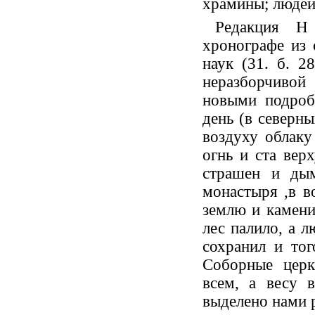
храмины; людей 
Редакция Н
хронографе из 
наук (31. б. 2
неразборчивой
новыми подроб
день (в северн
воздуху облаку
огнь и ста вер
страшен и дым
монастыря ,в в
землю и камени
лес палило, а л
сохранил и то
Соборные церк
всем, а весу 
выделено нами 