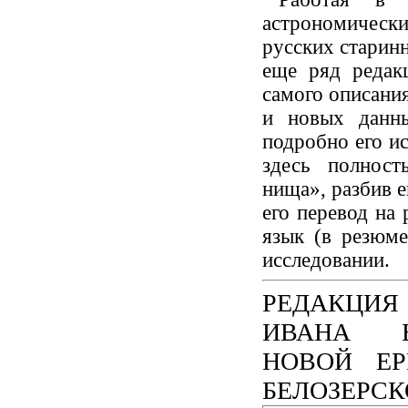
астрономическ
русских старин
еще ряд редак
самого описания
и новых данн
подробно его и
здесь полнос
нища», разбив е
его перевод на 
язык (в резюме
исследовании.
РЕДАКЦИЯ
ИВАНА Б
НОВОЙ ЕР
БЕЛОЗЕРСК