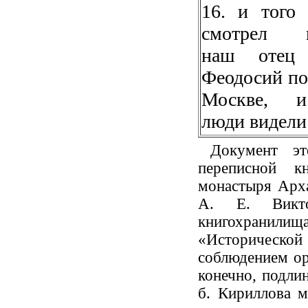
16. и того
смотрел г
наш отец 
Феодосий по
Москве, 
люди видели
Документ э
переписной к
монастыря Арха
А. Е. Викт
книгохранил
«Исторической
соблюдением ор
конечно, подли
б. Кириллова 