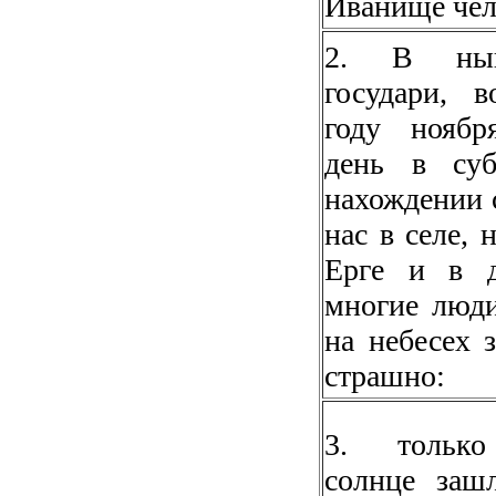
Иванище чел
2. В нын
государи, 
году нояб
день в суб
нахождении 
нас в селе, 
Ерге и в д
многие люд
на небесех 
страшно:
3. тольк
солнце заш