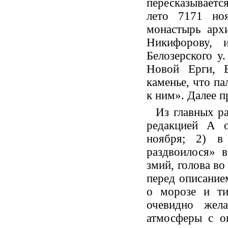
пересказывается
лето 7171 но
монастырь арх
Никифорову, 
Белозерского у
Новой Ерги, 
каменье, что па
к ним». Далее п
Из главных р
редакцией А о
ноября; 2) в
раздвоилося» в
змий, голова во
перед описание
о морозе и ти
очевидно жела
атмосферы с ог