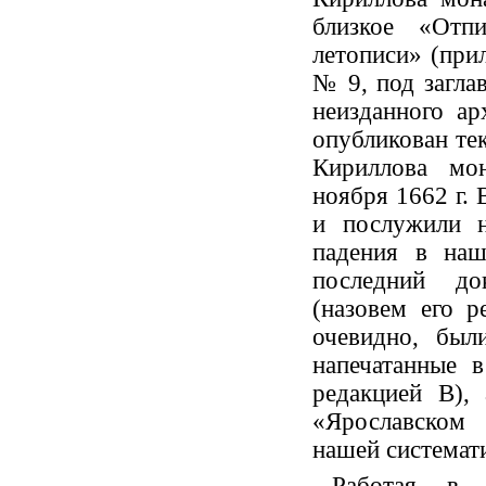
близкое «Отп
летописи» (прил
№ 9, под загла
неизданного а
опубликован те
Кириллова мо
ноября 1662 г. 
и послужили н
падения в наш
последний до
(назовем его р
очевидно, был
напечатанные 
редакцией В),
«Ярославском
нашей системат
Работая в 