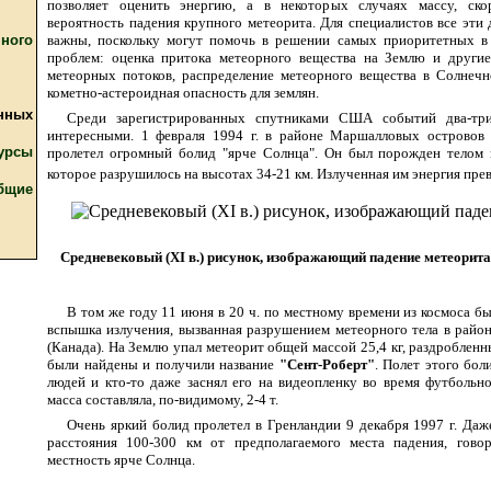
позволяет оценить энергию, а в некоторых случаях массу, ско
вероятность падения крупного метеорита. Для специалистов все эти
ного
важны, поскольку могут помочь в решении самых приоритетных в 
проблем: оценка притока метеорного вещества на Землю и другие
метеорных потоков, распределение метеорного вещества в Солнечн
кометно-астероидная опасность для землян.
нных
Среди зарегистрированных спутниками США событий два-три
интересными. 1 февраля 1994 г. в районе Маршалловых островов
урсы
пролетел огромный болид "ярче Солнца". Он был порожден телом 
которое разрушилось на высотах 34-21 км. Излученная им энергия пре
бщие
Средневековый (XI в.) рисунок, изображающий падение метеорита
В том же году 11 июня в 20 ч. по местному времени из космоса б
вспышка излучения, вызванная разрушением метеорного тела в райо
(Канада). На Землю упал метеорит общей массой 25,4 кг, раздробленн
были найдены и получили название
"Сент-Роберт"
. Полет этого бол
людей и кто-то даже заснял его на видеопленку во время футбольно
масса составляла, по-видимому, 2-4 т.
Очень яркий болид пролетел в Гренландии 9 декабря 1997 г. Даже
расстояния 100-300 км от предполагаемого места падения, говор
местность ярче Солнца.