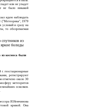
ревращаются в пыль.
 упадет или не упадет
ле не было никакой
азал идею наблюдать
т ("Метеорика", 1979
х условий и сразу на
ты, то обозреваемая
в из космоса были
 г. геостационарные
ками, регистрируют
км отмечено около 30
тмосферу метеоритов
ельчайших осколков.
.
фессора И.Немчинова
етовой кривой. Она