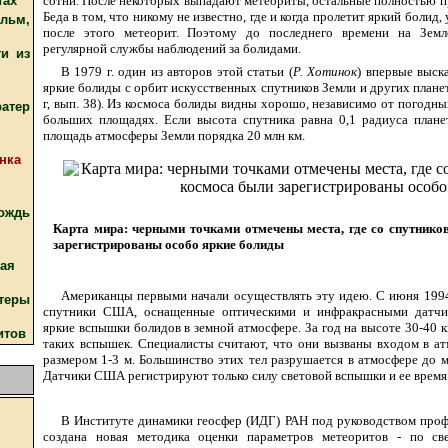
тах
сотни. После некоторых выпадают метеориты, остальные полностью п
Беда в том, что никому не известно, где и когда пролетит яркий болид,
ьм,
после этого метеорит. Поэтому до последнего времени на Зем
регулярной службы наблюдений за болидами.
и из
В 1979 г. один из авторов этой статьи (
Р. Хотинок
) впервые выск
яркие болиды с орбит искусственных спутников Земли и других плане
г, вып. 38). Из космоса болиды видны хорошо, независимо от погодны
атер
больших площадях. Если высота спутника равна 0,1 радиуса плане
площадь атмосферы Земли порядка 20 млн км.
инка
ождь
Карта мира: черными точками отмечены места, где со спутнико
зарегистрированы особо яркие болиды
кая
Американцы первыми начали осуществлять эту идею. С июня 1994
теры
спутники США, оснащенные оптическими и инфракрасными датчи
яркие вспышки болидов в земной атмосфере. За год на высоте 30-40 
итов
таких вспышек. Специалисты считают, что они вызваны входом в а
размером 1-3 м. Большинство этих тел разрушается в атмосфере до м
Датчики США регистрируют только силу световой вспышки и ее время
В Институте динамики геосфер (ИДГ) РАН под руководством про
создана новая методика оценки параметров метеоритов - по св