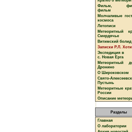
Кратко о метеори
Фильм, фил
фильм
Молчаливые гост
космоса
Летописи
Метеоритный кр
Смердячье
Витимский болид
Записки Р.Л. Хот
Экспедиция в
с. Новая Ерга
Метеоритный д
Дронино
О Широковском
Свято-Алексеевс
Пустынь
Метеоритные кра
России
Описание метеор
Разделы
Главная
О лаборатории
Архив новостей