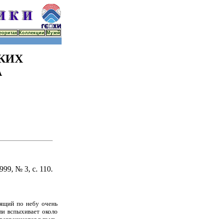
еоритах
Коллекции
Музей
КИХ
А
99, № 3, с. 110.
тящий по небу очень
ли вспыхивает около