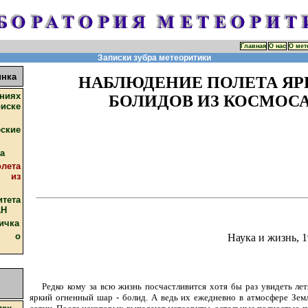
Главная
О нас
О мет
Записки зубра метеоритики
инка
НАБЛЮДЕНИЕ ПОЛЕТА ЯР
иях
БОЛИДОВ ИЗ КОСМОС
иске
ские
а
лета
в из
тета
АН
ичка
ы о
Наука и жизнь, 19
Редко кому за всю жизнь посчастливится хотя бы раз увидеть ле
я
яркий огненный шар - болид. А ведь их ежедневно в атмосфере Зем