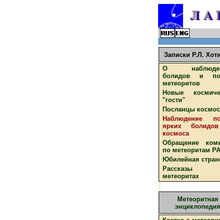
Записки Р.Л. Хот
О наблюден
болидов и по
метеоритов
Новые космиче
"гости"
Посланцы космос
Наблюдение по
ярких болидо
космоса
Обращение коми
по метеоритам Р
Юбилейная стран
Рассказ
метеоритах
Метеоритная
энциклопеди