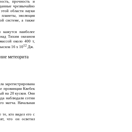
рость, прочность и
 данные чрезвычайно
этой области науки
 планеты, эволюция
ой системе, а также
 кажутся наиболее
 над Тихим океаном
массой около 400 т,
12
высила 16 x 10
Дж.
ыла зарегистрирована
не провинции Квебек
ый на 20 кусков. Они
ида наблюдали сотни
го матча. Начальная
 те, кто видел его с
ят, что он осветил