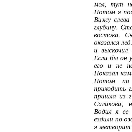
мол, тут н
Потом я пос
Вижу слева 
глубину. Ст
востока. С
оказался лед
и выскочил
Если бы он у
его и не на
Показал каме
Потом по д
приходить г
пришла из г
Саликова, н
Водил я ее
ездили по оз
я метеорит 