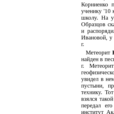
Корниенко п
ученику '10 
школу. На у
Образцов ска
и распоряди
Ивановой, у
г.
Метеорит
найден в пес
г. Метеори
геофизическ
увидел в не
пустыни, п
технику. То
взялся такой
передал его
институт Ак