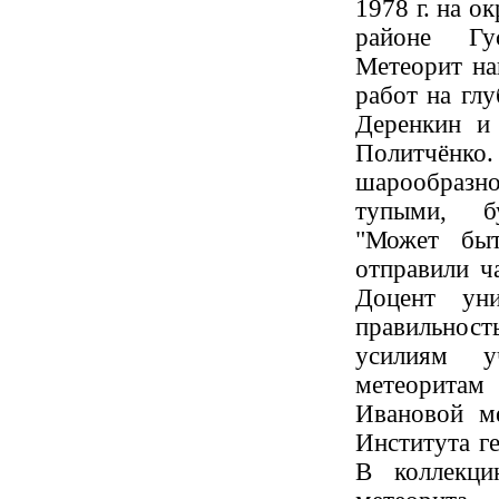
1978 г. на о
районе Гус
Метеорит на
работ на гл
Деренкин и 
Политчёнк
шарообразно
тупыми, б
"Может быт
отправили ч
Доцент уни
правильнос
усилиям у
метеоритам
Ивановой ме
Института г
В коллекц