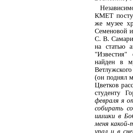
Независимо
КМЕТ поступ
же музее хр
Семеновой и
С. В. Самари
на статью а
"Известия"
найден в м
Ветлужского
(он поднял м
Цветков расс
студенту Го
февраля я о
собирать с
шишки в Боб
меня какой-т
упал и в сне