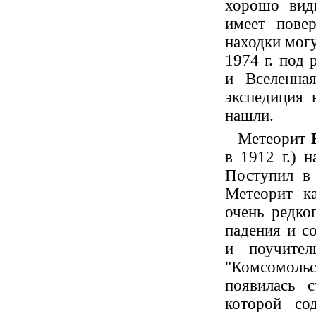
хорошо вид
имеет повер
находки могу
1974 г. под 
и Вселенна
экспедиция 
нашли.
Метеорит
в 1912 г.) н
Поступил в
Метеорит ка
очень редко
падения и со
и поучител
"Комсомольс
появилась с
которой со