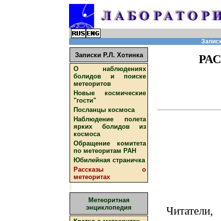
Записк
Записки Р.Л. Хотинка
РА
О наблюдениях
болидов и поиске
метеоритов
Новые космические
"гости"
Посланцы космоса
Наблюдение полета
ярких болидов из
космоса
Обращение комитета
по метеоритам РАН
Юбилейная страничка
Рассказы о
метеоритах
Метеоритная
энциклопедия
Читатели