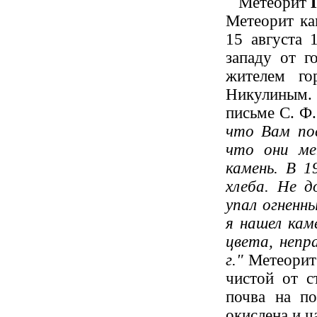
Метеорит
Метеорит ка
15 августа 
западу от г
жителем го
Никулиным
письме С. Ф
что Вам по
что они ме
камень. В 1
хлеба. Не д
упал огненны
я нашел каме
цвета, непр
г."
Метеорит 
чистой от с
почва на по
окислена и ч