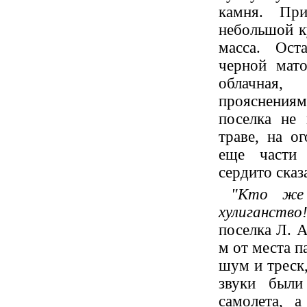
камня. При
небольшой к
масса. Ост
черной мато
облачная
прояснения
поселка не 
траве, на о
еще части 
сердито сказ
"Кто же 
хулиганство
поселка Л. А
м от места п
шум и треск,
звуки были
самолета, 