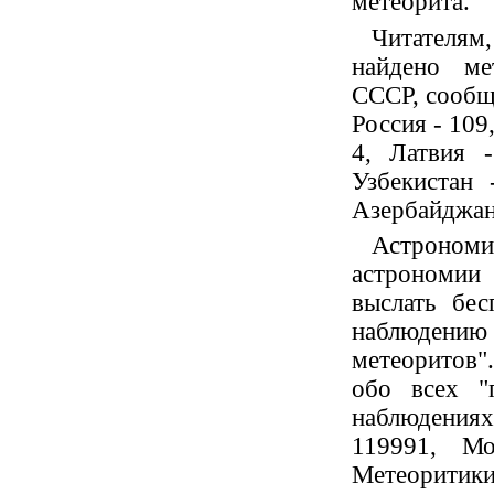
метеорита.
Читателя
найдено ме
СССР, сообщ
Россия - 109,
4, Латвия 
Узбекистан 
Азербайджан 
Астроно
астрономии
выслать бе
наблюден
метеоритов"
обо всех "
наблюдениях
119991, Мо
Метеоритики