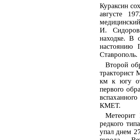
Кураксин сох
августе 19
медицинский
И. Сидоров
находке. В 
настоянию Г
Ставрополь.
Второй об
тракторист М
км к югу о
первого обр
вспаханного
КМЕТ.
Метеорит
редкого типа
упал днем 27
города Ве