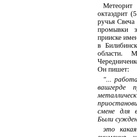
Метеори
октаэдрит (5
ручья Свеча 
промывки з
прииске име
в Билибинс
области. 
Чередниченк
Он пишет:
"... работ
вашгерде п
металлич
приостанов
смене для в
Были сужден
это кака