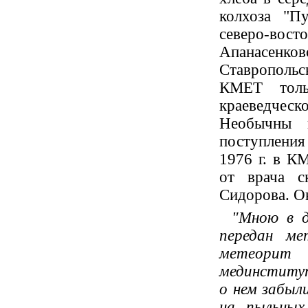
колхоза "П
северо-во
Апанасе
Ставрополь
КМЕТ тол
краеведчес
Необычны п
поступления
1976 г. в К
от врача с
Сидорова. Он
"Мною в д
передан ме
метеори
мединститута
о нем забыли
на пыльных