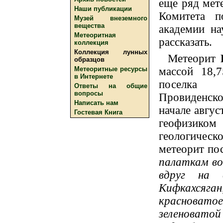
еще ряд мет
Наши публикации
Комитета п
Музей внеземного
вещества
академии на
Метеоритная
рассказать.
коллекция
Коллекция лунных
Метеорит
образцов
массой 18,7
Метеоритные ресурсы
в Интернете
поселк
Ответы на общие
вопросы
Провиденско
Написать нам
начале авгус
Гостевая Книга
геофизи
геологичес
метеорит пос
палаткам во
вдруг на 
Кифкахсяг
красноватое
зеленовато