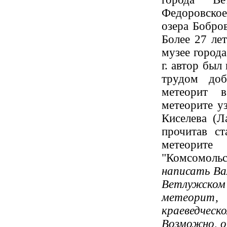
Федоровско
озера Бобро
Более 27 ле
музее города
г. автор был
трудом доб
метеорит 
метеорите уз
Киселева (Ла
прочитав ст
метеорит
"Комсомольск
написать Ва
Ветлужском
метеорит,
краеведческо
Возможно, о