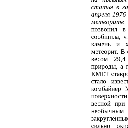
статья в га
апреля 1976
метеорите 
позвонил в
сообщила, ч
камень и х
метеорит. В 
весом 29,4
природы, а 
КМЕТ ставроп
стало изве
комбайнер 
поверхности
весной при 
необычным 
закругленн
сильно оки