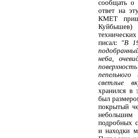
сообщать о 
ответ на эт
КМЕТ приш
Куйбышев) 
технических
писал:
"В 1
подобранны
неба, очев
поверхност
пепельного
светлые вк
хранился в 
был размером
покрытый че
небольшим 
подробных с
и находки м