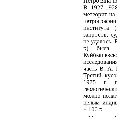
Петросяна не
В 1927-1928
метеорит на 
петрографии
института 
запросов, с
не удалось. 
г.) была 
Куйбышевско
исследования
часть В. А.
Третий кусо
1975 г. г
геологическ
можно полаг
целым индив
± 100 г.