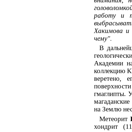
внимания, н
головоломк
работу и т
выбрасывать
Хакимова и 
чему".
В дальней
геологическ
Академии на
коллекцию К
веретено, 
поверхности
гмаглипты. 
магаданские
на Землю нес
Метеорит
хондрит (11