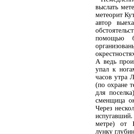
выслать мете
метеорит Ку
автор выех
обстоятельст
помощью б
организован
окрестностях
А ведь прои
упал к нога
часов утра 
(по охране 
для поселка
сменщица ок
Через неско
испугавший
метре) от 
лунку глубин