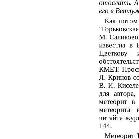
отослать. А
его в Ветлуж
Как потом 
"Горьковская
М. Саликово
известна в 
Цветкову
обстоятельс
КМЕТ. Просьб
Л. Кринов с
В. И. Киселе
для автора,
метеорит в
метеорита 
читайте жур
144.
Метеорит