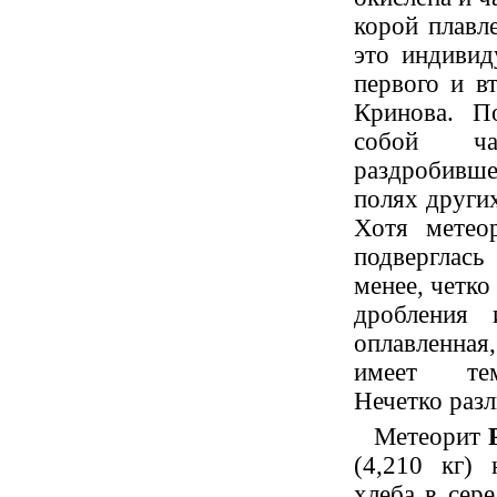
корой плавл
это индивид
первого и в
Кринова. По
собой ча
раздробивше
полях других
Хотя метео
подверглась
менее, четко
дробления 
оплавленная
имеет темн
Нечетко разл
Метеорит
(4,210 кг)
хлеба в сере