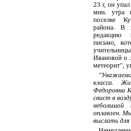
23 г, он упал
мин. утра 
поселке Ку
района. В 
редакцию 
письмо, ко
учительниц
Ивановой о .
метеорит", у
"Уважаема
класса. Жи
Федоровна К
свист в возд
небольшой 
оплавлен. М
выслать для
Немедленн