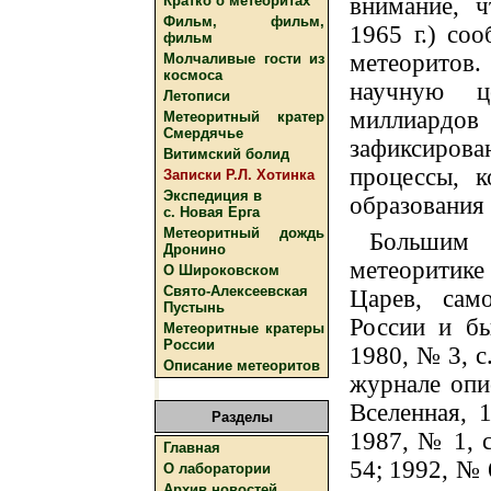
Кратко о метеоритах
внимание, ч
Фильм, фильм,
1965 г.) со
фильм
метеоритов
Молчаливые гости из
космоса
научную ц
Летописи
миллиард
Метеоритный кратер
Смердячье
зафиксиро
Витимский болид
процессы, 
Записки Р.Л. Хотинка
Экспедиция в
образования 
с. Новая Ерга
Метеоритный дождь
Большим
Дронино
метеоритике
О Широковском
Свято-Алексеевская
Царев, сам
Пустынь
России и бы
Метеоритные кратеры
России
1980, № 3, с
Описание метеоритов
журнале опи
Вселенная, 
Разделы
1987, № 1, с
Главная
54; 1992, № 6
О лаборатории
Архив новостей