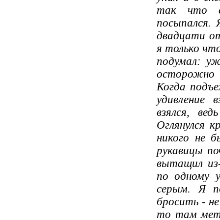
так что с
посыпался. 
двадцати от
я только чт
подумал: уж
осторожно 
Когда подъе
удивление 
взялся, ве
Оглянулся к
никого не б
рукавицы по
вытащил из-
по одному у
серым. Я п
бросить - не
то там мет