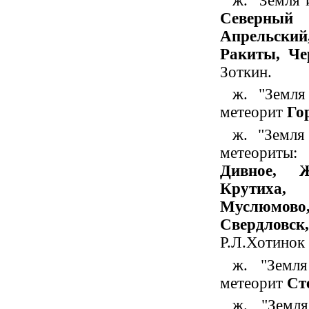
ж. "Земля 
Северный
Апрельский
Ракиты, Че
Зоткин.
ж. "Земля
метеорит
Го
ж. "Земля
метеориты:
А
Дивное, 
Крутиха,
Муслюмов
Свердловс
Р.Л.Хотинок 
ж. "Земл
метеорит
Ст
ж. "Земл