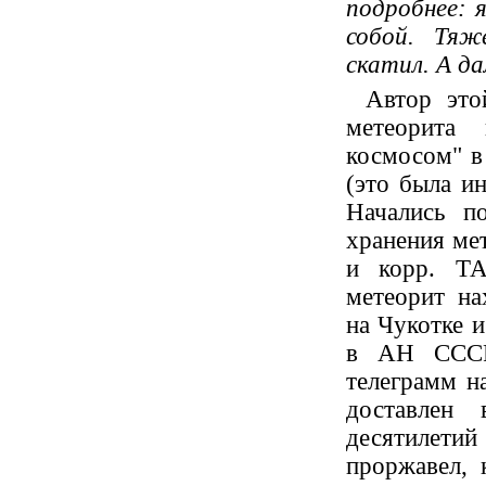
подробнее: 
собой. Тяж
скатил. А да
Автор это
метеорита 
космосом" в 
(это была и
Начались п
хранения ме
и корр. ТА
метеорит на
на Чукотке и
в АН СССР.
телеграмм н
доставлен 
десятилет
проржавел, 