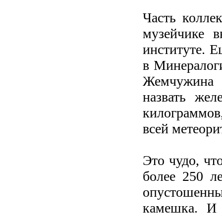
Часть колле
музейчике в
институте. Е
в Минералог
Жемчужина 
назвать жел
килограммов,
всей метеори
Это чудо, чт
более 250 л
опустошенных
камешка. И