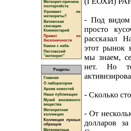
(ГЕОХИ) РА
Метеорит-причина
полтергейста
Угрожают ли
метеориты?
- Под видом
Витимская
сенсация.
просто кусо
Комментарий
Привет из
рассказал Н
бесконечности
этот рынок 
Камни с неба
Пестовский
мы знаем, с
"метеорит"
нет. Но то
Разделы
активизирова
Главная
О лаборатории
Архив новостей
- Сколько ст
Наши публикации
Музей внеземного
вещества
Метеоритная
- От несколь
коллекция
Коллекция лунных
долларов за
образцов
Метеоритные