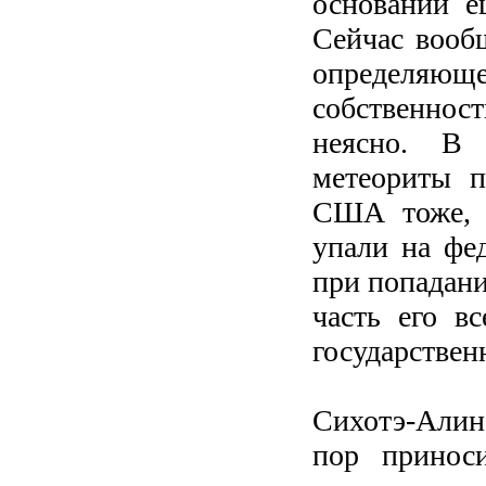
основании е
Сейчас вообщ
определяюще
собственно
неясно. В
метеориты п
США тоже, н
упали на фе
при попадани
часть его в
государствен
Сихотэ-Али
пор принос