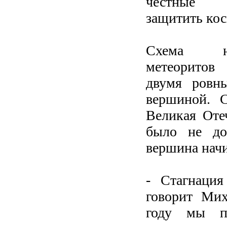
честные у
защитить кос
Схема на
метеоритов
двумя ровн
вершиной. 
Великая Оте
было не до
вершина начи
- Стагнация
говорит Мих
году мы по