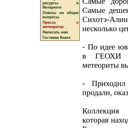
Самые доро
ресурсы в
Интернете
Самые дешев
Ответы на общие
Сихотэ-Али
вопросы
Пресса о
несколько це
метеоритах
Написать нам
Гостевая Книга
- По идее ю
в ГЕОХИ з
метеориты в
- Приходил
продали, ока
Коллекция 
которая нахо