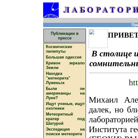
Пре
Публикации в
ПРИВЕТ
прессе
Космические
В столице 
лилипуты
Большая одиссея
сомнительн
Кривое зеркало
Земли
Находка
"метеорита"
ht
Луженьга
Были ли
американцы на
Михаил Але
Луне?
Ищут ученые, ищут
далек, но бл
охотники
Метеоритный
лаборатори
кратер под
Шатурой
Института г
Экспедиция на
поиски метеорита