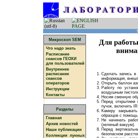
Микроскоп SEM
Для работы
Что надо знать
внима
Расписание
сеансов ГЕОХИ
для пользователей
Внутреннее
Сделать запись в 
расписание
информация, внешт
сеансов
Открыть баллон азо
операторов
Работу по устано
Инструкции
воздушным пистоле
Контакты
Носим сменную обу
Перед открытием 
пучок, включить IR
Разделы
Камеру закрывать
образцов с помощь
Главная
Не начинать рабо
Архив новостей
(зеленый вакуум).
Перед вертикальн
Наши публикации
безопасном рассто
Коллекция лунных