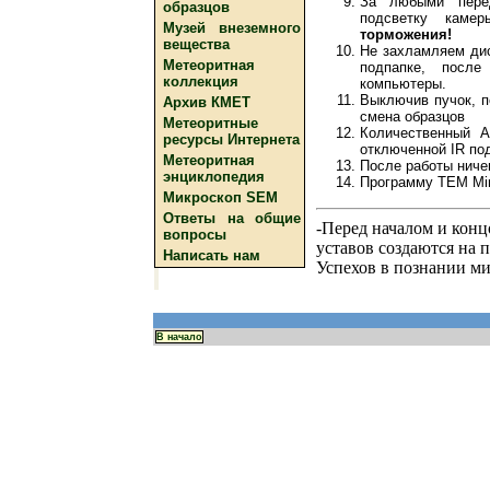
За любыми перед
образцов
подсветку камер
Музей внеземного
торможения!
вещества
Не захламляем дис
Метеоритная
подпапке, посл
коллекция
компьютеры.
Выключив пучок, п
Архив КМЕТ
смена образцов
Метеоритные
Количественный А
ресурсы Интернета
отключенной IR по
Метеоритная
После работы ниче
энциклопедия
Программу TEM Mira
Микроскоп SEM
Ответы на общие
-Перед началом и конц
вопросы
уставов создаются на 
Написать нам
Успехов в познании м
В начало