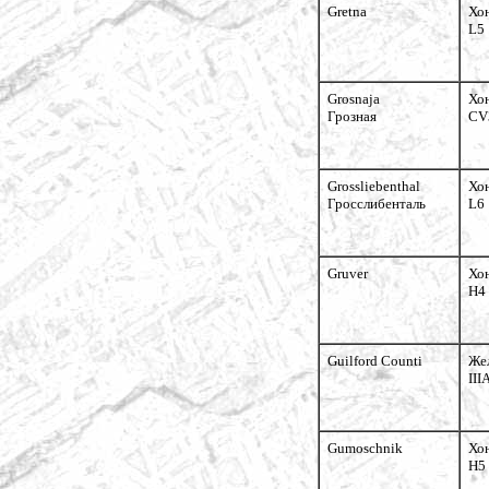
Gretna
Хо
L5
Grosnaja
Хо
Грозная
CV
Grossliebenthal
Хо
Гросслибенталь
L6
Gruver
Хо
H4
Guilford Counti
Же
III
Gumoschnik
Хо
H5