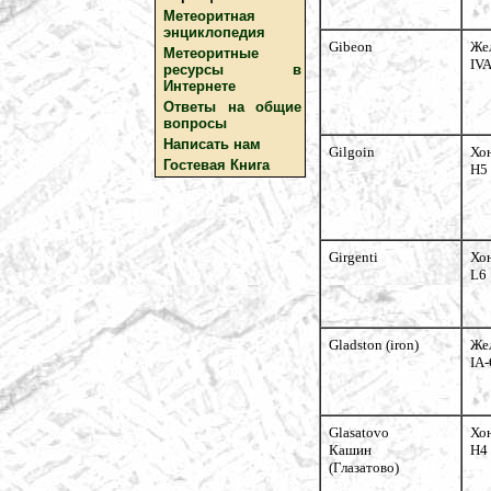
Метеоритная
энциклопедия
Gibeon
Же
Метеоритные
IVA
ресурсы в
Интернете
Ответы на общие
вопросы
Написать нам
Gilgoin
Хо
Гостевая Книга
H5
Girgenti
Хо
L6
Gladston (iron)
Же
IA
Glasatovo
Хо
Кашин
H4
(Глазатово)