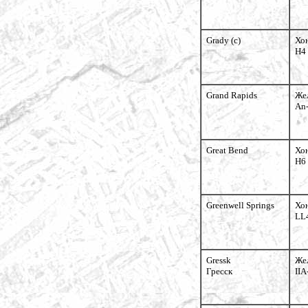
Grady (c)
Хо
H4
Grand Rapids
Же
An
Great Bend
Хо
H6
Greenwell Springs
Хо
LL
Gressk
Же
Гресск
IIA