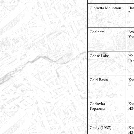
Glorietta Mountain
Па
P
Goalpara
Ах
Ур
Goose Lake
Же
IA
Gold Basin
Хо
L4
Gorlovka
Хо
Горловка
H3
Grady (1937)
Хо
H3