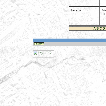
Gursum
Хо
H4
A
B
C
D
В начало