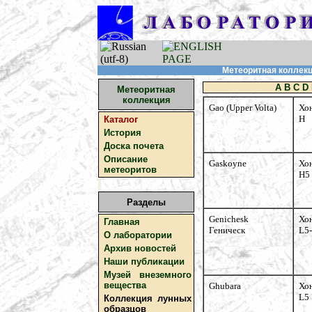
Метеоритная коллекци
A
B
C
D
Метеоритная
коллекция
Gao (Upper Volta)
Хо
H
Каталог
История
Доска почета
Описание
Gaskoyne
Хо
метеоритов
H5
Разделы
Genichesk
Хо
Главная
Геническ
L5
О лаборатории
Архив новостей
Наши публикации
Музей внеземного
вещества
Ghubara
Хо
L5
Коллекция лунных
образцов