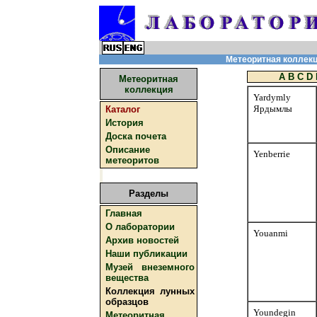
Метеоритная коллекци
A
B
C
D
Метеоритная
коллекция
Yardymly
Ярдымлы
Каталог
История
Доска почета
Описание
Yenberrie
метеоритов
Разделы
Главная
О лаборатории
Youanmi
Архив новостей
Наши публикации
Музей внеземного
вещества
Коллекция лунных
образцов
Youndegin
Метеоритная