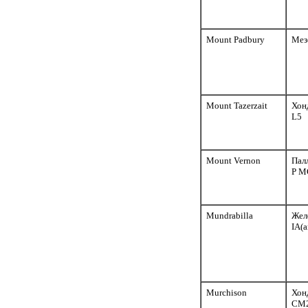
Mount Padbury
Мез
Mount Tazerzait
Хон
L5
Mount Vernon
Пал
P M
Mundrabilla
Жел
IA(
Murchison
Хон
CM