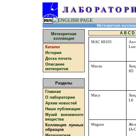
Метеоритная коллекци
A
B
C
D
Метеоритная
коллекция
MAC 88105
Ахо
Lun
Каталог
История
Доска почета
Описание
Macau
Хон
метеоритов
H5
Разделы
Главная
Macy
Хон
О лаборатории
L6
Архив новостей
Наши публикации
Музей внеземного
вещества
Magura
Жел
Коллекция лунных
IA-
образцов
Метеоритная