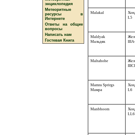
энциклопедия
Метеоритные
Malakal
Хон
ресурсы в
L5
Интернете
Ответы на общие
вопросы
Написать нам
Maldyak
Жел
Гостевая Книга
Мальдяк
III
Maltahohe
Жел
III
Mamra Sprirgs
Хон
Мамра
L6
Manbhoom
Хон
LL6