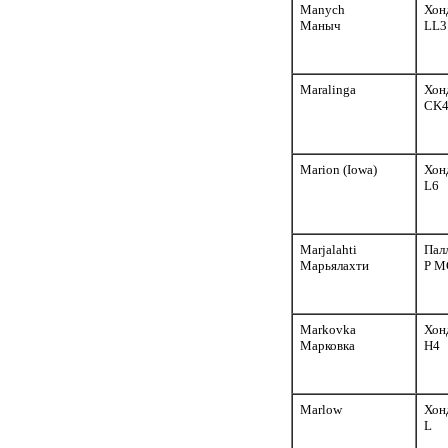
Manych
Хон
Маныч
LL3
Maralinga
Хон
CK
Marion (Iowa)
Хон
L6
Marjalahti
Пал
Марьялахти
P M
Markovka
Хон
Марковка
H4
Marlow
Хон
L