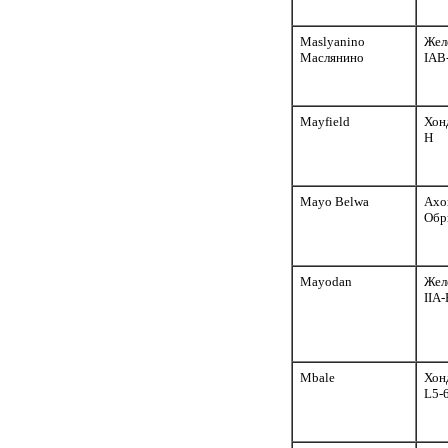
Maslyanino
Жел
Маслянино
IAB
Mayfield
Хон
H
Mayo Belwa
Ахо
Обр
Mayodan
Жел
IIA-
Mbale
Хон
L5-