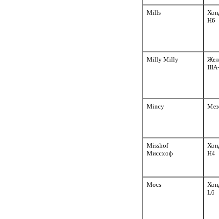
Mills
Хон
H6
Milly Milly
Жел
III
Mincy
Мез
Misshof
Хон
Миссхоф
H4
Mocs
Хон
L6