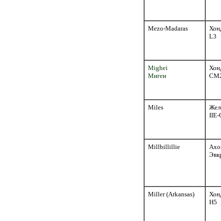
Mezo-Madaras
Хон
L3
Mighei
Хон
Мигеи
CM
Miles
Жел
IIE-
Millbillillie
Ахо
Эвк
Miller (Arkansas)
Хон
H5