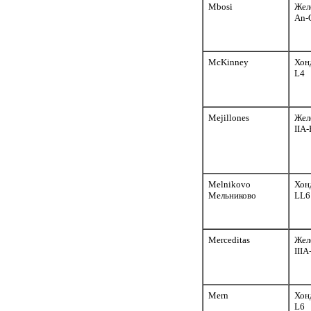
Mbosi
Жел
An-
McKinney
Хон
L4
Mejillones
Жел
IIA-
Melnikovo
Хон
Мельниково
LL6
Merceditas
Жел
III
Mern
Хон
L6