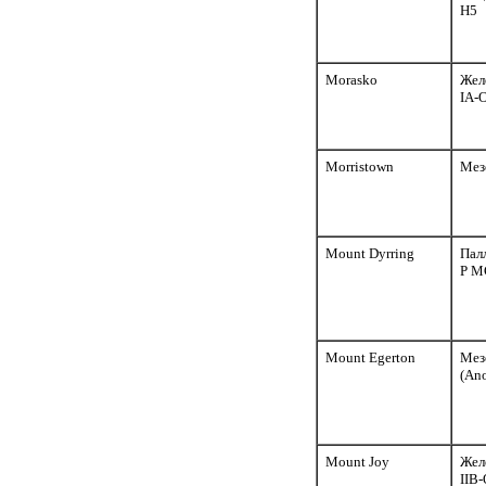
H5
Morasko
Жел
IA-
Morristown
Мез
Mount Dyrring
Пал
P M
Mount Egerton
Мез
(An
Mount Joy
Жел
IIB