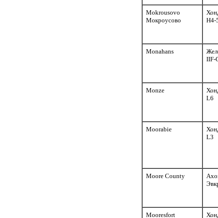
Mokrousovo
Хон
Мокроусово
H4-
Monahans
Жел
IIF-
Monze
Хон
L6
Moorabie
Хон
L3
Moore County
Ахо
Эвк
Mooresfort
Хон