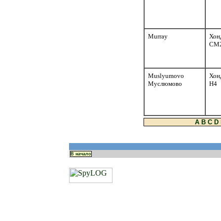
Murray
Хон
CM
Muslyumovo
Хон
Муслюмово
H4
A
B
C
D
В начало