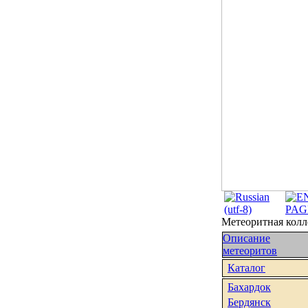
Метеоритная кол
Описание
метеоритов
Каталог
Бахардок
Бердянск