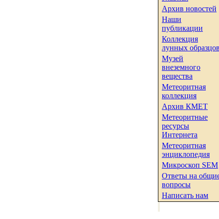
Архив новостей
Наши
публикации
Коллекция
лунных образцо
Музей
внеземного
вещества
Метеоритная
коллекция
Архив КМЕТ
Метеоритные
ресурсы
Интернета
Метеоритная
энциклопедия
Микроскоп SEM
Ответы на общи
вопросы
Написать нам