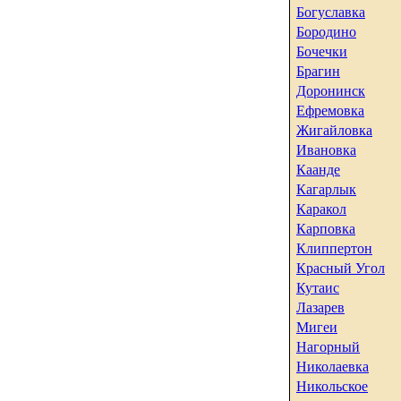
Богуславка
Бородино
Бочечки
Брагин
Доронинск
Ефремовка
Жигайловка
Ивановка
Каанде
Кагарлык
Каракол
Карповка
Клиппертон
Красный Угол
Кутаис
Лазарев
Мигеи
Нагорный
Николаевка
Никольское