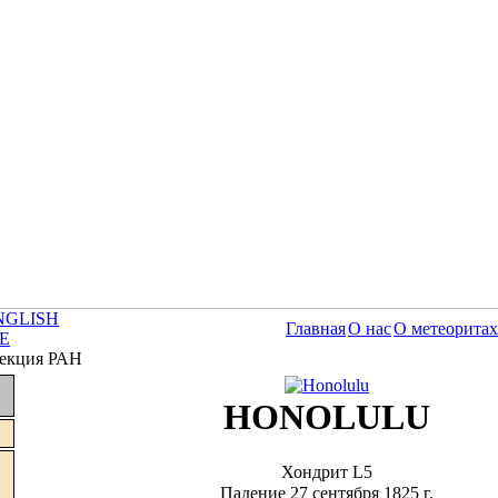
Главная
О нас
О метеоритах
лекция РАН
HONOLULU
Хондрит L5
Падение 27 сентября 1825 г.