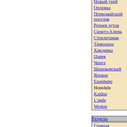
Новый урей
Орловка
Первомайский
поселок
Репеев хутор
Сихотэ-Алинь
Стерлитамак
Тимохина
Хмелевка
Царев
Чинге
Широковский
Яровое
Ensisheim
Honolulu
Kaidun
L'aigle
Weston
Разделы
Главная