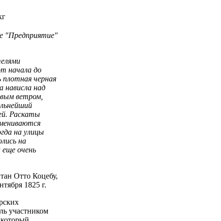
кг
пе "Предприятие"
телями
от начала до
ь плотная черная
 нависла над
овым ветром,
ильнейший
ей. Раскаты
обмениваются
огда на улицы
олись на
 еще очень
тан Отто Коцебу,
нтября 1825 г.
рских
ль участником
 который