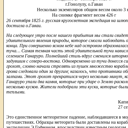
г.Гонолулу, о.Гаваи
Несколько экземпляров общим весом около 3 
На снимке фрагмент весом 426 г
26 сентября 1825 г. русская кругосветная экспедиция на шлю
достигла о.Гаваи.
На следующее утро после нашего прибытия мы стали свиде
удивительного явления природы, которое смогли наблюдать 
конца. При совершенно ясном небе над островом образовалас
туча… Самая темная часть этой удивительной тучи нависла
селением Ганаруро. Полнейший стиль вдруг сменился шторм
задувшим с северо-востока. Одновременно из тучи донесся с
грохот, словно начали стрелять из пушек множество корабл
грома следовали один за другим; казалось, что противники 
залпами. Этот грохот прекратился через несколько минут, к
Ганаруро упали два камня, которые при ударе о Землю раскол
несколько кусков. Жители подобрали эти куски, которые были
теплыми.
Капи
27 се
Это единственное метеоритное падение, наблюдавшееся в мо
путешествиях. Образцы метеорита были доставлены на кораб
экспедиции Э.Гофманом, впоследствии известным геологом,