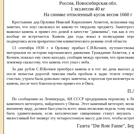
Россия, Новосибирская обл.
1 экз.весом 40 кг
На снимке отпиленный кусок весом 1660 г
Крестьянин дер.Орловки Николай Кириллович Ахметов, вспахивая пар
заметил, что плуг скользнул по какому-то твердому предмету. Заинтерес
выкопал камень и привез его домой в качестве "диковины", так как в э
вообще не встречается. Камень два года лежал в полисаднике пер
подвергаясь всем превратностям климатического режима этой области.
13 сентября 1930 г. в Орловку прибыл С.И.Кочиев, путешествов
материалов по истории партизанского движения. Гражданин Ахметов, у к
Кочиев, показал ему свою находку, сообщив между прочим, что приезжав
землемер сказал ему, что камень этот упал с неба.
За два рубля С.И.Кочиев приобрел камень и в тот же день выехал 
после ненастья дорогой тяжелая глыба пробила в задке телеги отверс
счастью, утрата была довольно скоро замечена, и проехав три километра н
камень, после чего благополучно привез его в Омск.
П.Л
По сообщению из Ленинграда, АН СССР предприняла перевозку в Ле
каменного метеорита, найденного у Омска. Этот каменный метеорит, веся
внешнему виду, должен был упасть всего лишь несколько недель тому наза
быть удивительным, если католические священники станут внушать 
милостливый бог низверг эту четырехтонную массу для того, чтобы истре
Газета "Die Rote Fanne", Бе