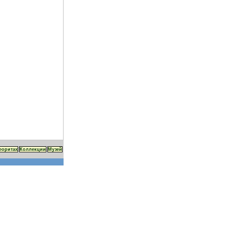
еоритах
Коллекции
Музей