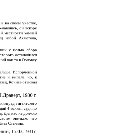
ы на своем участке,
о-вавшись, он вскоре
той местности камней
ед избой Ахметова,
аший с целью сбора
оторого остановился
ший как-то в Орловку
дальше. Испорченной
тие и выпала, но, к
азад, Кочиев отыскал
.Драверт, 1930 г.
нинград гигантского
щий 4 тонны, судя по
д. Для нас не должно
своим овечкам, что
бить Сталина.
рлин, 15.03.1931г.