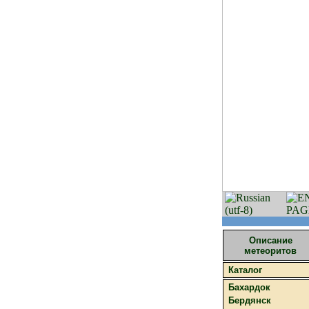
Описание
метеоритов
Каталог
Бахардок
Бердянск