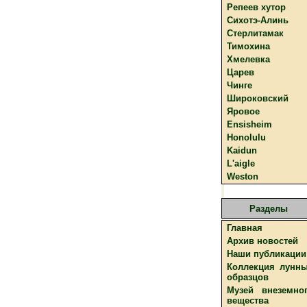
Репеев хутор
Сихотэ-Алинь
Стерлитамак
Тимохина
Хмелевка
Царев
Чинге
Широковский
Яровое
Ensisheim
Honolulu
Kaidun
L'aigle
Weston
Разделы
Главная
Архив новостей
Наши публикации
Коллекция лунн
образцов
Музей внеземно
вещества