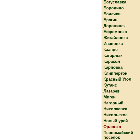
Богуславка
Бородино
Бочечки
Брагин
Доронинск
Ефремовка
Жигайловка
Ивановка
Каанде
Кагарлык
Каракол
Карповка
Клиппертон
Красный Угол
Кутаис
Лазарев
Мигеи
Нагорный
Николаевка
Никольское
Новый урей
Орловка
Первомайский
поселок