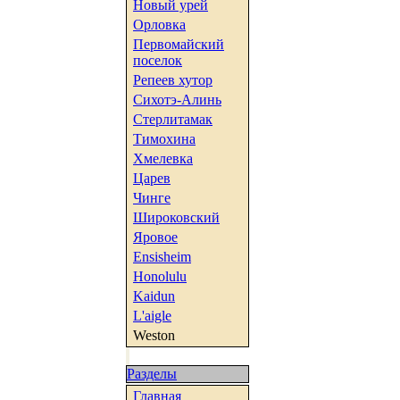
Новый урей
Орловка
Первомайский
поселок
Репеев хутор
Сихотэ-Алинь
Стерлитамак
Тимохина
Хмелевка
Царев
Чинге
Широковский
Яровое
Ensisheim
Honolulu
Kaidun
L'aigle
Weston
Разделы
Главная