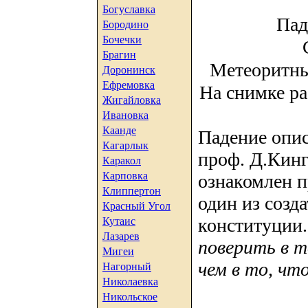
Богуславка
Пад
Бородино
Бочечки
Брагин
Метеоритны
Доронинск
Ефремовка
На снимке р
Жигайловка
Ивановка
Каанде
Падение опи
Кагарлык
проф. Д.Кинг
Каракол
Карповка
ознакомлен 
Клиппертон
один из созд
Красный Угол
конституции.
Кутаис
Лазарев
поверить в т
Мигеи
чем в то, чт
Нагорный
Николаевка
Никольское