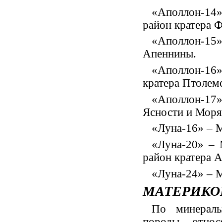
«Аполлон-14»
район кратера 
«Аполлон-15»
Апеннины.
«Аполлон-16»
кратера Птолем
«Аполлон-17
Ясности и Моря
«Луна-16» – 
«Луна-20» – 
район кратера 
«Луна-24» – 
МАТЕРИКО
По минераль
породы относ