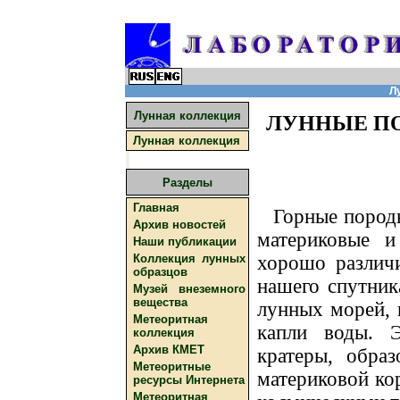
Л
Лунная коллекция
ЛУННЫЕ П
Лунная коллекция
Разделы
Главная
Горные пород
Архив новостей
материковые и
Наши публикации
хорошо различ
Коллекция лунных
образцов
нашего спутник
Музей внеземного
вещества
лунных морей, к
Метеоритная
капли воды. 
коллекция
Архив КМЕТ
кратеры, обра
Метеоритные
материковой ко
ресурсы Интернета
Метеоритная