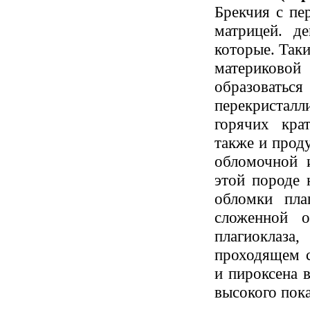
Брекчия с пе
матрицей. д
которые. Так
материков
образова
перекристал
горячих кра
также и прод
обломочной 
этой породе 
обломки пла
сложенной о
плагиокла
проходящем с
и пироксена 
высокого пока