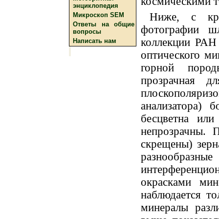
космическими т
энциклопедия
Ниже, с кра
Микроскоп SEM
Ответы на общие
фотографии ш
вопросы
коллекции РАН
Написать нам
оптического ми
горной поро
прозрачная д
плоскополяри
анализатора) 
бесцветна или
непрозрачны. 
скрещены) зерн
разнообразны
интерференцио
окрасками мин
наблюдается то
минералы разл