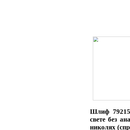
Шлиф 79215,
свете без ан
николях (спр