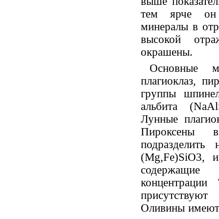
выше показател
тем ярче он 
минералы в отр
высокой отра
окрашены.
Основные м
плагиоклаз, пи
группы шпинел
альбита (NaA
Лунные плагиок
Пироксены 
подразделить
(Mg,Fe)SiO3, 
содержащие 
концентрации
присутствуют
Оливины имеют 