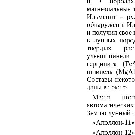
и в породах
магнезиальные 
Ильменит – ру
обнаружен в Иль
и получил свое
в лунных поро
твердых ра
ульвошпинели
герцинита (Fe
шпинель (MgAl
Составы некот
даны в тексте.
Места пос
автоматическ
Землю лунный о
«Аполлон-11»
«Аполлон-12»