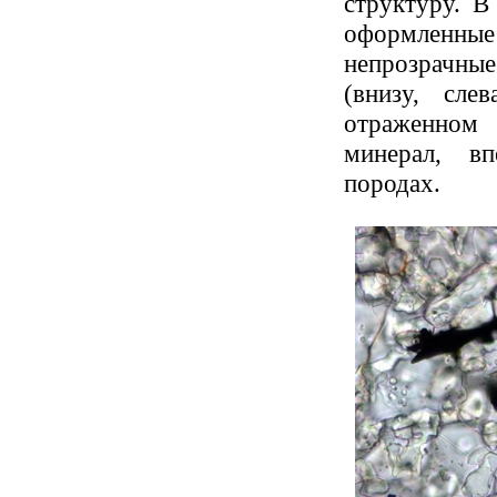
структуру. В
оформленн
непрозрачны
(внизу, сле
отраженном 
минерал, в
породах.