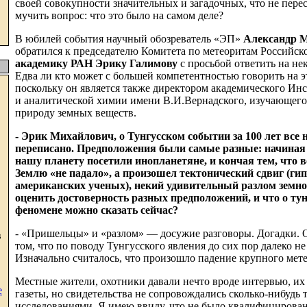
своей совокупности значительных и загадочных, что не перес
мучить вопрос: что это было на самом деле?
В юбилей события научный обозреватель «ЭП»
Александр 
обратился к председателю Комитета по метеоритам Российск
академику РАН Эрику Галимову
с просьбой ответить на не
Едва ли кто может с большей компетентностью говорить на эт
поскольку он является также директором академического Ин
и аналитической химии имени В.И.Вернадского, изучающего,
природу земных веществ.
- Эрик Михайлович, о Тунгусском событии за 100 лет все 
переписано. Предположения были самые разные: начиная о
нашу планету посетили инопланетяне, и кончая тем, что 
Землю «не падало», а произошел тектонический сдвиг (гип
американских ученых), некий удивительный разлом земн
оценить достоверность разных предположений, и что о ту
феномене можно сказать сейчас?
- «Пришельцы» и «разлом» — досужие разговоры. Догадки. 
в
том, что по поводу Тунгусского явления до сих пор далеко не 
Изначально считалось, что произошло падение крупного мете
Местные жители, охотники давали нечто вроде интервью, их
е
газеты, но свидетельства не сопровождались сколько-нибудь
исследованиями. Я имею ввиду, что не было квалифицирован