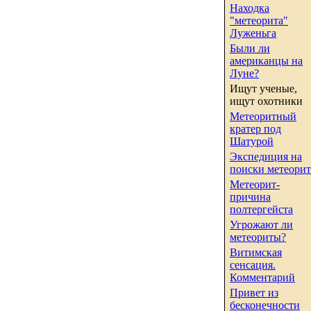
Находка
"метеорита"
Луженьга
Были ли
американцы на
Луне?
Ищут ученые,
ищут охотники
Метеоритный
кратер под
Шатурой
Экспедиция на
поиски метеорит
Метеорит-
причина
полтергейста
Угрожают ли
метеориты?
Витимская
сенсация.
Комментарий
Привет из
бесконечности