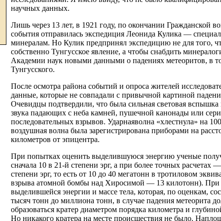
научных данных.
Лишь через 13 лет, в 1921 году, по окончании Гражданской в
события отправилась экспедиция Леонида Кулика — специал
минералам. Но Кулик предпринял экспедицию не для того, ч
собственно Тунгусское явление, а чтобы снабдить минералог
Академии наук новыми данными о падениях метеоритов, в т
Тунгусского.
После осмотра района событий и опроса жителей исследоват
данные, которые не совпадали с привычной картиной падени
Очевидцы подтвердили, что была сильная световая вспышка 
звука падающих с неба камней, пушечной канонады или сер
последовательных взрывов. Ударнаяволна «хлестнула» на 100
воздушная волна была зарегистрирована приборами на расст
километров от эпицентра.
При попытках оценить выделившуюся энергию ученые полу
сначала 10 в 21-й степени эрг, a при более точных расчетах —
степени эрг, то есть от 10 до 40 мегатонн в тротиловом экви
взрыва атомной бомбы над Хиросимой — 13 килотонн). При 
выделившейся энергии и массе тела, которая, по оценкам, сос
тысяч тонн до миллиона тонн, в случае падения метеорита д
образоваться кратер диаметром порядка километра и глубиной
Но никакого кратера на месте происшествия не было. Напло