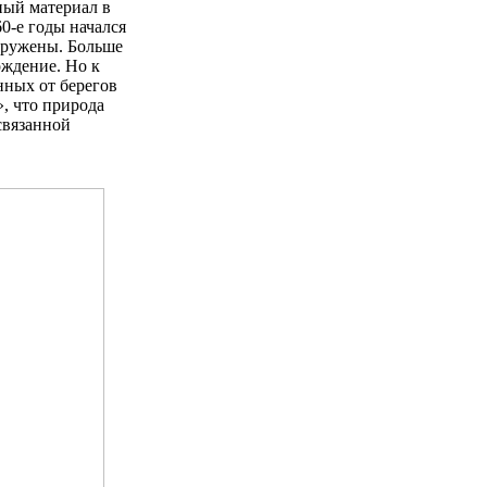
ный материал в
0-e годы начался
аружены. Больше
ождение. Но к
нных от берегов
», что природа
связанной