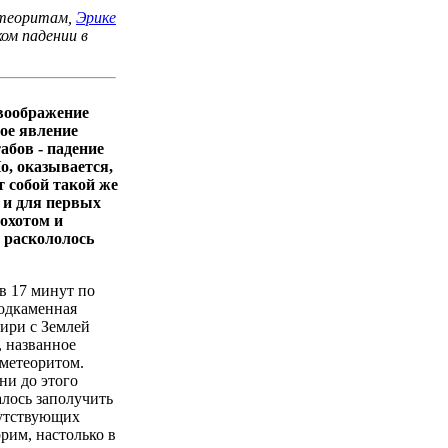
етеоритам,
Эрике
ом падении в
 воображение
ое явление
бов - падение
о, оказывается,
т собой такой же
 и для первых
охотом и
 раскололось
ов 17 минут по
одкаменная
ири с Землей
, названное
метеоритом.
ни до этого
алось заполучить
путствующих
рим, настолько в