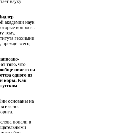
тает науку
Мидлер
ой академии наук
которые вопросы.
у тему,
ститута геохимии
 прежде всего,
написано-
т того, что
вообще ничего на
отеза одного из
ой коры. Как
нгусском
Они основаны на
все ясно.
орита.
 слова попали в
 тщательными
ного сбора