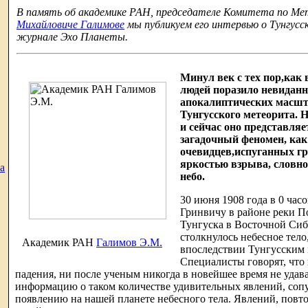
В память об академике РАН, председателе Комитета по М
Михайловиче Галимове
мы публикуем его интервью о Тунгусск
журнале Эхо Планеты.
Минул век с тех пор,как
людей поразило невиданн
апокалиптических масшта
Тунгусского метеорита. Н
и сейчас оно представляе
загадочный феномен, как
очевидцев,испуганных гр
яркостью взрыва, словно
а
небо.
30 июня 1908 года в 0 час
Гринвичу в районе реки П
Тунгуска в Восточной Сиб
столкнулось небесное тело
Академик РАН
Галимов Э.М.
впоследствии Тунгусским 
Специалисты говорят, что 
падения, ни после ученым никогда в новейшее время не удав
информацию о таком количестве удивительных явлений, со
появлению на нашей планете небесного тела. Явлений, повто