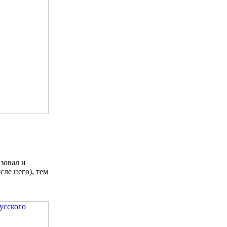
зовал и
ле него), тем