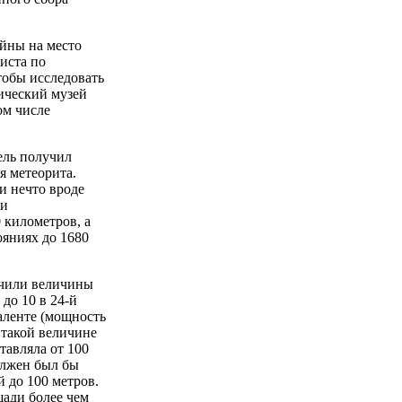
ойны на место
иста по
тобы исследовать
ический музей
ом числе
ель получил
я метеорита.
и нечто вроде
ии
 километров, a
ояниях до 1680
чили величины
 до 10 в 24-й
валенте (мощность
такой величине
тавляла от 100
олжен был бы
 до 100 метров.
щади более чем