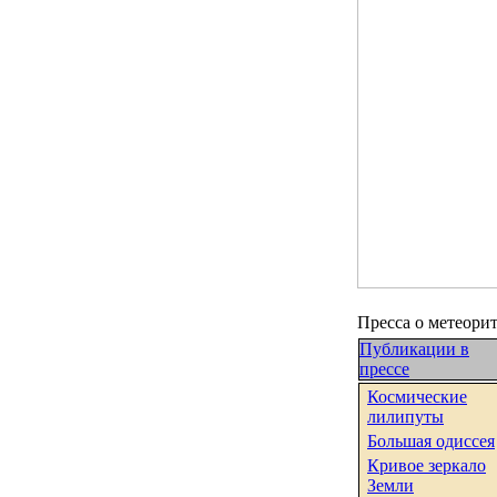
Пресса о метеори
Публикации в
прессе
Космические
лилипуты
Большая одиссея
Кривое зеркало
Земли