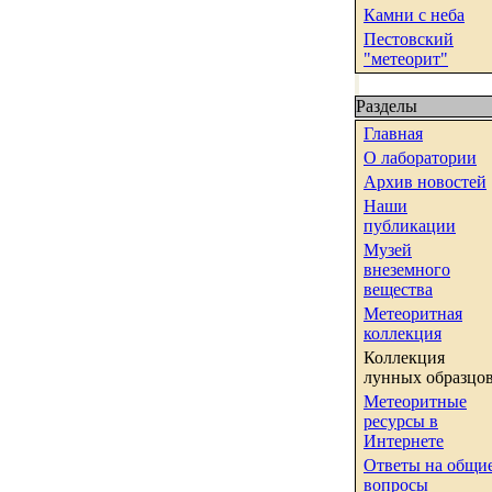
Камни с неба
Пестовский
"метеорит"
Разделы
Главная
О лаборатории
Архив новостей
Наши
публикации
Музей
внеземного
вещества
Метеоритная
коллекция
Коллекция
лунных образцо
Метеоритные
ресурсы в
Интернете
Ответы на общи
вопросы