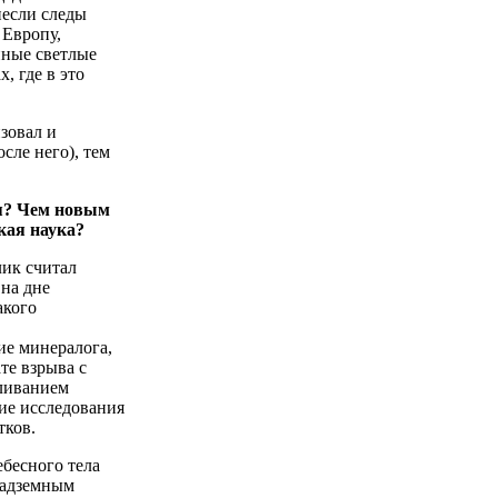
несли следы
 Европу,
нные светлые
, где в это
зовал и
сле него), тем
ся? Чем новым
кая наука?
лик считал
на дне
акого
ие минералога,
те взрыва с
ливанием
ие исследования
тков.
бесного тела
надземным