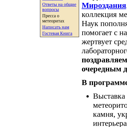
Мироздания
Ответы на общие
вопросы
коллекция м
Пресса о
метеоритах
Наук пополня
Написать нам
помогает с н
Гостевая Книга
жертвует сре
лабораторног
поздравляем
очередным д
В программе
Выставка
метеорито
камня, ук
интерьера