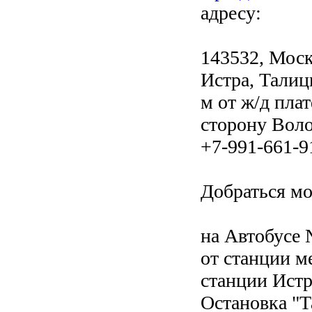
адресу:
143532, Моск
Истра, Талиц
м от ж/д пл
сторону Воло
+7-991-661-9
Добраться м
на Автобусе 
от станции м
станции Истр
Остановка "Т