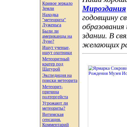
Кривое зеркало
Мироздания
Земли
Находка
годовщину св
"метеорита"
образования 
Луженьга
Были ли
здании. В св
американцы на
Луне?
желающих ра
Ищут ученые,
ищут охотники
Метеоритный
кратер под
Шатурой
Экспедиция на
поиски метеорита
Метеорит-
причина
полтергейста
Угрожают ли
метеориты?
Витимская
сенсация.
Комментарий