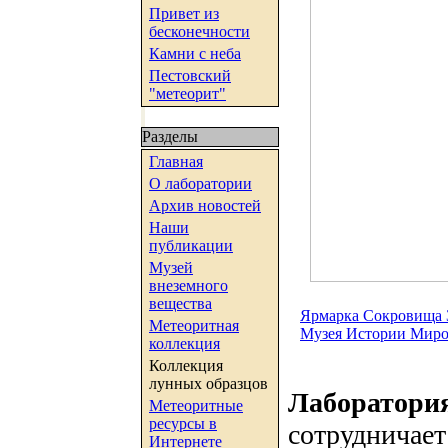
Привет из
бесконечности
Камни с неба
Пестовский
"метеорит"
Разделы
Главная
О лаборатории
Архив новостей
Наши
публикации
Музей
внеземного
вещества
Ярмарка Сокровища З
Метеоритная
Музея Истории Миро
коллекция
Коллекция
лунных образцов
Лаборатори
Метеоритные
ресурсы в
сотрудничает
Интернете