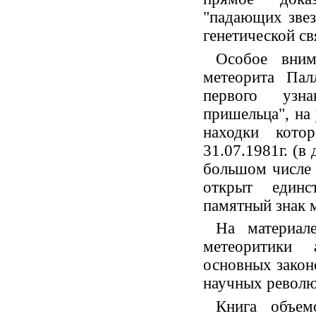
"падающих звез
генетической св
Особое вним
метеорита Палл
первого узн
пришельца", на 
находки кото
31.07.1981г. (в
большом числе 
открыт единс
памятный знак 
На материал
метеоритики 
основных закон
научных револю
Книга объем