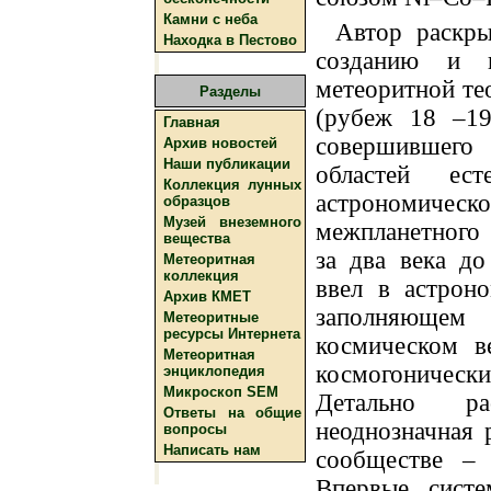
Камни с неба
Автор раскры
Находка в Пестово
созданию и п
метеоритной те
Разделы
(рубеж 18 –19
Главная
совершившего
Архив новостей
Наши публикации
областей ес
Коллекция лунных
астрономичес
образцов
Музей внеземного
межпланетного
вещества
за два века до
Метеоритная
коллекция
ввел в астрон
Архив КМЕТ
заполняющем
Метеоритные
ресурсы Интернета
космическом ве
Метеоритная
космогоническ
энциклопедия
Микроскоп SEM
Детально ра
Ответы на общие
неоднозначная 
вопросы
Написать нам
сообществе – 
Впервые систе