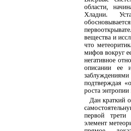
области, начи
Хладни. Уста
обосновыва
первооткрыват
вещества и иссл
что метеоритик
мифов вокруг ее
негативное отн
описании ее и
заблуждениями
подтверждая «о
роста энтропии
Дан краткий 
самостоятельну
первой трети 
элемент метеор
прямое доказ