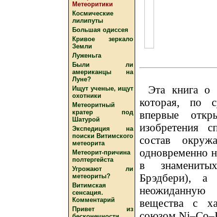
Метеоритики
Космические
лилипуты
Большая одиссея
Кривое зеркало
Земли
Луженьга
Были ли
американцы на
Луне?
Эта книга о 
Ищут ученые, ищут
охотники
которая, по с
Метеоритный
кратер под
впервые откр
Шатурой
изобретения с
Экспедиция на
поиски Витимского
состав окруж
метеорита
одновременно н
Метеорит-причина
полтергейста
в знамениты
Угрожают ли
Брэдбери), а
метеориты?
Витимская
неожиданную 
сенсация.
Комментарий
вещества с х
Привет из
союзом Ni–Co–F
бесконечности