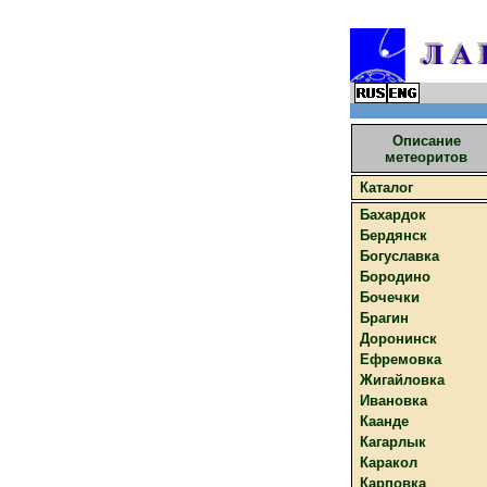
Описание
метеоритов
Каталог
Бахардок
Бердянск
Богуславка
Бородино
Бочечки
Брагин
Доронинск
Ефремовка
Жигайловка
Ивановка
Каанде
Кагарлык
Каракол
Карповка