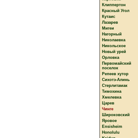
Клиппертон
Красный Угол
Кутаис
Лазарев
Мигеи
Нагорный
Николаевка
Никольское
Новый урей
Орловка
Первомайский
поселок
Репеев хутор
Сихотэ-Алинь
Стерлитамак
Тимохина
Хмелевка
Царев
Чинге
Широковский
Яровое
Ensisheim
Honolulu