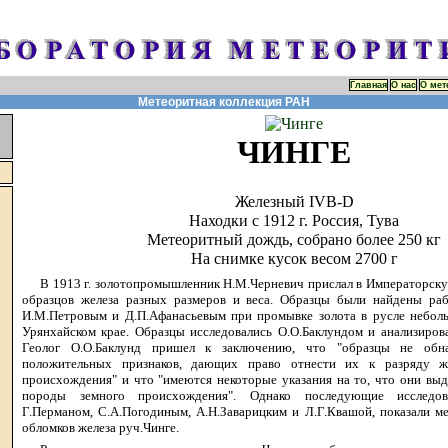
Главная
О нас
О мет
Метеоритная коллекция РАН
ЧИНГЕ
Железный IVB-D
Находки с 1912 г. Россия, Тува
Метеоритный дождь, собрано более 250 кг
На снимке кусок весом 2700 г
В 1913 г. золотопромышленник Н.М.Черневич прислал в Императорск
образцов железа разных размеров и веса. Образцы были найдены раб
И.М.Петровым и Д.П.Афанасьевым при промывке золота в русле небол
Урянхайском крае. Образцы исследовались О.О.Баклундом и анализиров
Геолог О.О.Баклунд пришел к заключению, что "образцы не обн
положительных признаков, дающих право отнести их к разряду же
происхождения" и что "имеются некоторые указания на то, что они выд
породы земного происхождения". Однако последующие исследов
Г.Перманом, С.А.Погодиным, А.Н.Заварицким и Л.Г.Квашой, показали 
обломков железа руч.Чинге.