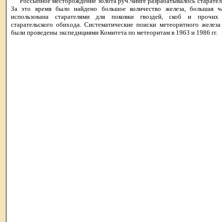
Россыпное месторождение золота руч.Чинге разрабатывалось старателя
За это время было найдено большое количество железа, большая ч
использована старателями для поковки гвоздей, скоб и прочих
старательского обихода. Систематические поиски метеоритного железа
были проведены экспедициями Комитета по метеоритам в 1963 и 1986 гг.