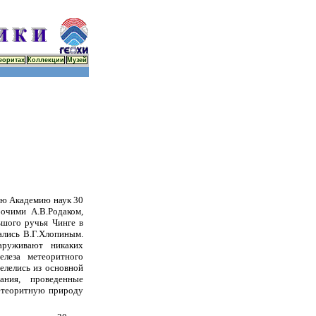
еоритах
Коллекции
Музей
ую Академию наук 30
очими А.В.Родаком,
ьшого ручья Чинге в
ались В.Г.Хлопиным.
аруживают никаких
леза метеоритного
елелись из основной
ания, проведенные
метеоритную природу