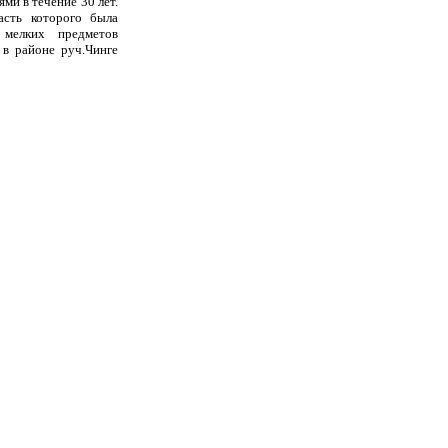
ми в течение 30 лет.
асть которого была
 мелких предметов
 в районе руч.Чинге