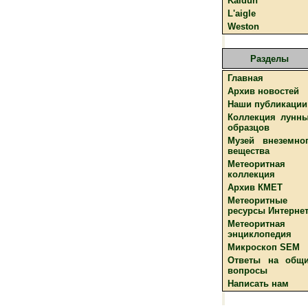
Kaidun
L'aigle
Weston
Разделы
Главная
Архив новостей
Наши публикации
Коллекция лунн
образцов
Музей внеземно
вещества
Метеоритная
коллекция
Архив КМЕТ
Метеоритные
ресурсы Интерне
Метеоритная
энциклопедия
Микроскоп SEM
Ответы на общ
вопросы
Написать нам