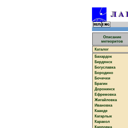
Описание
метеоритов
Каталог
Бахардок
Бердянск
Богуславка
Бородино
Бочечки
Брагин
Доронинск
Ефремовка
Жигайловка
Ивановка
Каанде
Кагарлык
Каракол
Карповка