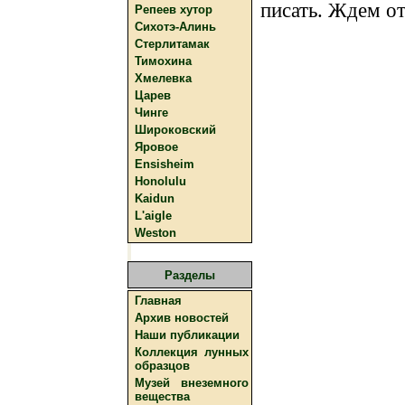
писать. Ждем от
Репеев хутор
Сихотэ-Алинь
Стерлитамак
Тимохина
Хмелевка
Царев
Чинге
Широковский
Яровое
Ensisheim
Honolulu
Kaidun
L'aigle
Weston
Разделы
Главная
Архив новостей
Наши публикации
Коллекция лунных
образцов
Музей внеземного
вещества