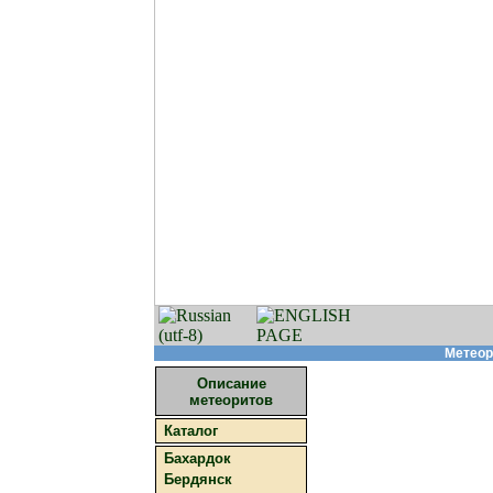
Метеор
Описание
метеоритов
Каталог
Бахардок
Бердянск