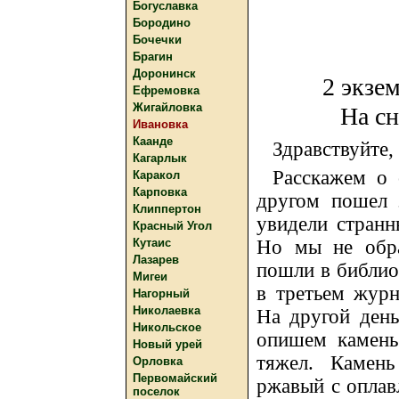
Богуславка
Бородино
Бочечки
Брагин
Доронинск
2 экзе
Ефремовка
Жигайловка
На сн
Ивановка
Каанде
Здравствуйте,
Кагарлык
Расскажем о 
Каракол
Карповка
другом пошел 
Клиппертон
увидели странн
Красный Угол
Кутаис
Но мы не обра
Лазарев
пошли в библиот
Мигеи
в третьем журн
Нагорный
Николаевка
На другой день
Никольское
опишем камень
Новый урей
тяжел. Камень
Орловка
Первомайский
ржавый с оплав
поселок