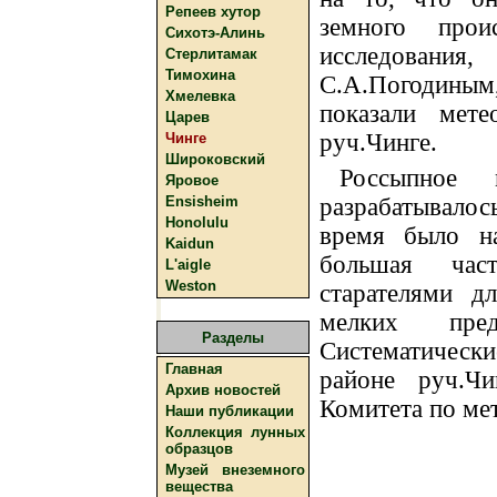
Репеев хутор
земного прои
Сихотэ-Алинь
исследован
Стерлитамак
Тимохина
С.А.Погодины
Хмелевка
показали мет
Царев
руч.Чинге.
Чинге
Широковский
Россыпное 
Яровое
Ensisheim
разрабатывалось
Honolulu
время было на
Kaidun
большая час
L'aigle
Weston
старателями д
мелких пред
Разделы
Систематичес
Главная
районе руч.Ч
Архив новостей
Комитета по мет
Наши публикации
Коллекция лунных
образцов
Музей внеземного
вещества