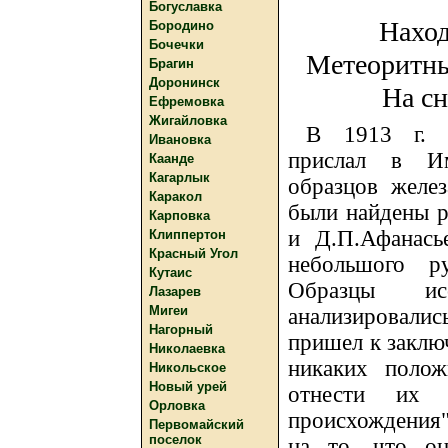
Богуславка
Наход
Бородино
Бочечки
Метеоритны
Брагин
Доронинск
На сн
Ефремовка
Жигайловка
В 1913 г. з
Ивановка
прислал в И
Каанде
Кагарлык
образцов желе
Каракол
были найдены 
Карповка
и Д.П.Афанась
Клиппертон
Красный Угол
небольшого р
Кутаис
Образцы ис
Лазарев
Мигеи
анализировалис
Нагорный
пришел к заклю
Николаевка
никаких полож
Никольское
Новый урей
отнести их 
Орловка
происхождения"
Первомайский
поселок
на то, что о