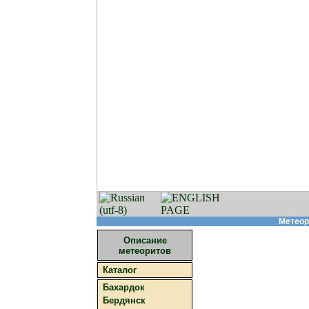
Метеор
Описание
метеоритов
Каталог
Бахардок
Бердянск