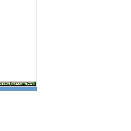
еоритах
Коллекции
Музей