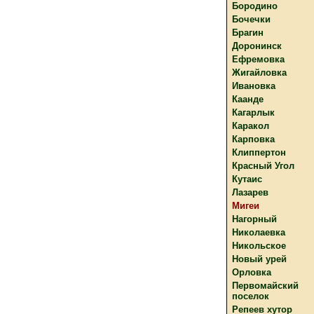
Бородино
Бочечки
Брагин
Доронинск
Ефремовка
Жигайловка
Ивановка
Каанде
Кагарлык
Каракол
Карповка
Клиппертон
Красный Угол
Кутаис
Лазарев
Мигеи
Нагорный
Николаевка
Никольское
Новый урей
Орловка
Первомайский
поселок
Репеев хутор