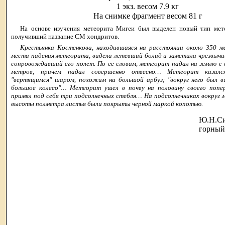
1 экз. весом 7.9 кг
На снимке фрагмент весом 81 г
На основе изучения метеорита Мигеи был выделен новый тип мете
получивший название СМ хондритов.
Крестьянка Костенкова, находившаяся на расстоянии около 350 м
места падения метеорита, видела летевший болид и заметила чрезвычай
сопровождавший его полет. По ее словам, метеорит падал на землю с
метров, причем падал совершенно отвесно… Метеорит казалс
"вертящимся" шаром, похожим на большой арбуз; "вокруг него был в
большое колесо"… Метеорит ушел в почву на половину своего попе
примял под себя три подсолнечных стебля… На подсолнечниках вокруг
высоты полметра листья были покрыты черной маркой копотью.
Ю.Н.Си
горный 