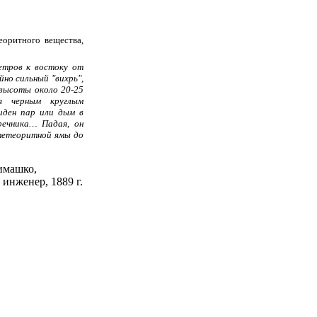
оритного вещества,
етров к востоку от
но сильный "вихрь",
 высоты около 20-25
я черным круглым
иден пар или дым в
речника… Падая, он
 метеоритной ямы до
машко,
инженер, 1889 г.