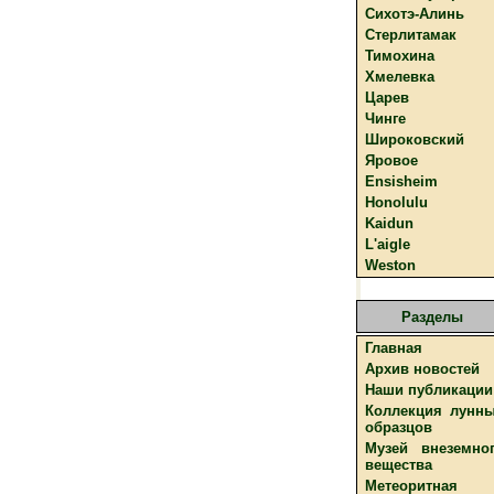
Сихотэ-Алинь
Стерлитамак
Тимохина
Хмелевка
Царев
Чинге
Широковский
Яровое
Ensisheim
Honolulu
Kaidun
L'aigle
Weston
Разделы
Главная
Архив новостей
Наши публикации
Коллекция лунн
образцов
Музей внеземно
вещества
Метеоритная