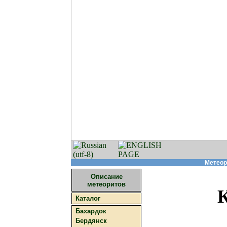
Метеор
Описание
метеоритов
Каталог
Бахардок
Бердянск