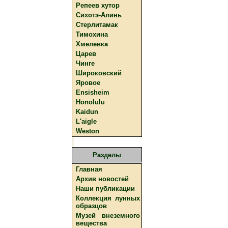
Репеев хутор
Сихотэ-Алинь
Стерлитамак
Тимохина
Хмелевка
Царев
Чинге
Широковский
Яровое
Ensisheim
Honolulu
Kaidun
L'aigle
Weston
Разделы
Главная
Архив новостей
Наши публикации
Коллекция лунных
образцов
Музей внеземного
вещества