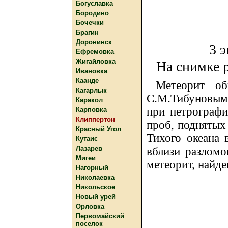
Богуславка
Бородино
Бочечки
Брагин
Доронинск
3 
Ефремовка
Жигайловка
На снимке 
Ивановка
Каанде
Метеорит об
Кагарлык
С.М.Тибуновым
Каракол
при петрографи
Карповка
Клиппертон
проб, поднятых 
Красный Угол
Тихого океана 
Кутаис
Лазарев
вблизи разломо
Мигеи
метеорит, найде
Нагорный
Николаевка
Никольское
Новый урей
Орловка
Первомайский
поселок