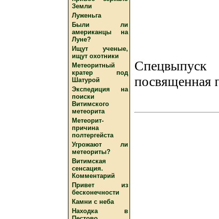
Земли
Луженьга
Были ли
американцы на
Луне?
Ищут ученые,
ищут охотники
Спецвыпуск
Метеоритный
кратер под
посвященная 
Шатурой
Экспедиция на
поиски
Витимского
метеорита
Метеорит-
причина
полтергейста
Угрожают ли
метеориты?
Витимская
сенсация.
Комментарий
Привет из
бесконечности
Камни с неба
Находка в
Пестово