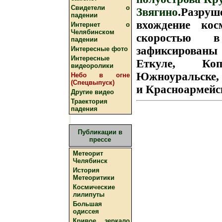
Свидетели о
Звягино
.Разру
падении
вхождение кос
Интернет о
Челябинском
скоростью 
падении
зафиксирован
Интересные фото
Интересные
Еткуле, Коп
видеоролики
Южноуральске, З
Небо в огне
(Спецвыпуск)
и Красноармейс
Другие видео
Траектория
падения
Публикации в
прессе
Метеорит
Челябинск
История
Метеоритики
Космические
лилипуты
Большая
одиссея
Кривое зеркало