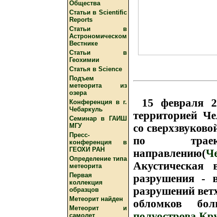
Общества
Cтатьи в Scientific
Reports
Cтатьи в
Астрономическом
Вестнике
Cтатьи в
Геохимии
Cтатья в Science
Подъем
метеорита из
озера
15 февраля 2
Конференция в г.
Чебаркуль
территорией Че
Семинар в ГАИШ
со сверхзвуково
МГУ
Пресс-
по трае
конференция в
ГЕОХИ РАН
направлению(
Ч
Определение типа
Акустическая 
метеорита
Первая
разрушения - 
коллекция
разрушений ветх
образцов
Метеорит найден
обломков б
Метеорит и
полуострова Кр
самолет