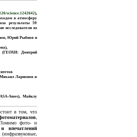
26/science.1242642)
,
входом в атмосферу
ила результаты 59
ие исследователи из
лов, Юрий Рыбнов и
ва),
о (ГЕОХИ: Дмитрий
итетов
, Михаил Ларионов и
NASA-Ames), Майклу
стоит в том, что
фотоматериалов
,
 Помимо фото- и
 и впечатлений
х
(инфразвуковые,