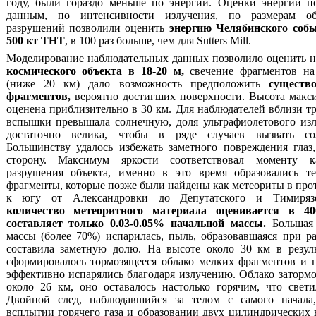
году, были гораздо меньше по энергии. Оценки энергии п
данным, по интенсивности излучения, по размерам об
разрушений позволили оценить
энергию Челябинского соб
500 кт ТНТ
, в 100 раз больше, чем для Sutters Mill.
Моделирование наблюдательных данных позволило оценить 
космического объекта в 18-20 м,
свечение фрагментов на
(ниже 20 км) дало возможность предположить
существ
фрагментов,
вероятно достигших поверхности. Высота макс
оценена приблизительно в 30 км. Для наблюдателей вблизи тр
вспышки превышала солнечную, доля ультрафиолетового изл
достаточно велика, чтобы в ряде случаев вызвать со
Большинству удалось избежать заметного повреждения глаз,
сторону. Максимум яркости соответствовал моменту ка
разрушения объекта, именно в это время образовались т
фрагменты, которые позже были найдены как метеориты в про
к югу от Александровки до Депутатского и Тимирязе
количество метеоритного материала оценивается в 400
составляет только 0.03-0.05% начальной массы.
Большая 
массы (более 70%) испарилась, пыль, образовавшаяся при р
составила заметную долю. На высоте около 30 км в резул
сформировалось тормозящееся облако мелких фрагментов и 
эффективно испарялись благодаря излучению. Облако затормо
около 26 км, оно оставалось настолько горячим, что свет
Двойной след, наблюдавшийся за телом с самого начала,
всплытии горячего газа и образовании двух цилиндрических 