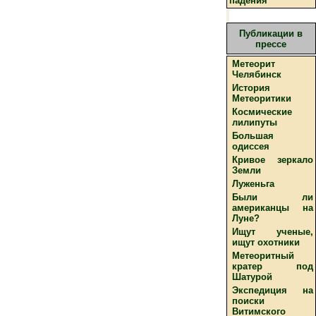
падения
Публикации в
прессе
Метеорит
Челябинск
История
Метеоритики
Космические
лилипуты
Большая
одиссея
Кривое зеркало
Земли
Луженьга
Были ли
американцы на
Луне?
Ищут ученые,
ищут охотники
Метеоритный
кратер под
Шатурой
Экспедиция на
поиски
Витимского