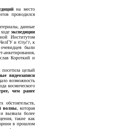
едиций
на место
нтов проводился
материалы, данные
 ходе
экспедиции
нной Институтом
 ЧелГУ и
, к
ЮУрГУ
 очевидцев были
нкетирования,
слав Короткий и
я посетила целый
ные видеозаписи
 дало возможность
ода космического
трее, чем ранее
х обстоятельств,
й волны
, которая
и вызвала более
ения, такие как
ифорнии в прошлом