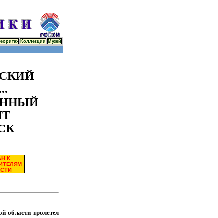
теоритах
Коллекции
Музей
СКИЙ
..
ЕННЫЙ
ИТ
СК
Н К
ЖИТЕЛЯМ
АСТИ
ой области пролетел