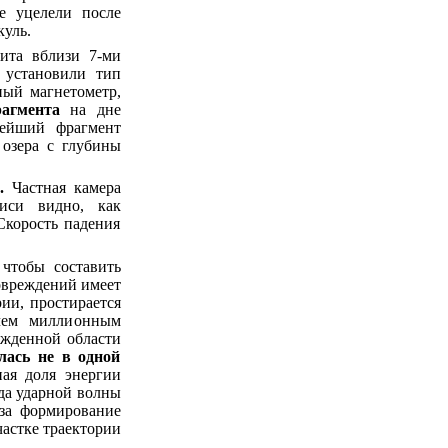
е уцелели после
куль.
ита вблизи 7-ми
 установили тип
ный магнетометр,
агмента
на дне
нейший фрагмент
озера с глубины
.
Частная камера
иси видно, как
Скорость падения
 чтобы составить
овреждений имеет
ии, простирается
чем миллионным
ежденной области
лась не в одной
ная доля энергии
да ударной волны
 за формирование
астке траектории