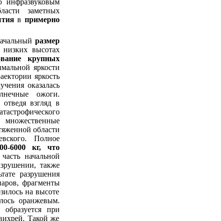
о инфразвуковым
ласти заметных
ытия
в
примерно
начальный
размер
 низких высотах
ование крупных
имальной яркости
аектории яркость
учения оказалась
лнечные ожоги.
 отведя взгляд в
тастрофического
е множественные
тяженной области
вского. Полное
0-6000 кг, что
часть начальной
азрушении, также
ьтате разрушения
паров, фрагменты
зилось на высоте
илось оранжевым.
 образуется при
вихрей. Такой же