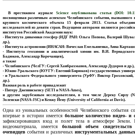
В престижном журнале
Science
опубликована статья
(DOI: 10.11
посвященная различным аспектам Челябинского события, вызванного 
крупного космического объекта 15 февраля 2013. Статья объедин
исследователей из девяти стран. Ведущими авторами являются российск
институтов Российской Академии наук:
- Института динамики геосфер (ИДГ РАН: Ольга Попова, Валерий Шува
др.),
- Института астрономии (ИНАСАН: Вячеслав Емельяненко, Анна Карташо
- Института геохимии и аналитической химии им. В.И. Вернадског
Бадюков, Александр Корочанцев),
а также
- Челябинского (ЧелГУ: Сергей Хаибрахманов, Александр Дудоров и др.),
- Южно-Уральского (ЮУГУ: Евгений Бирюков) государственных универс
- и Уральского Федерального университета (УрФУ: Виктор Гроховский
др.).
Важная роль в работе принадлежит
- Питеру Дженнискенсу (SETI и NASA-Ames),
и другим зарубежным исследователям, в том числе Дереку Сирзу (
Золенски (NASA-JSC) и Кенжу Йену (University of California at Davis).
Одна из уникальных особенностей Челябинского события со
впервые в истории имеется
большое количество видео- и 
зафиксировавших вход и полет тела в атмосфере Земли.
видеоматериала, имеется
большой объем свидетельств
очевидцев
события и различных
инструментальных данны