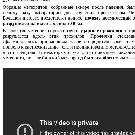
Образцы метеоритов, собранные вскоре после падения, бы
целому ряду лабораторий для изучения профессором Че
Большой интерес представлял вопрос,
почему космический о
разрушился на высотах около 30 км.
В веществе метеорита присутствуют
ударные прожилки
, и п
разрушается вдоль этих прожилок. Прожилки стеклови
сформировались при мощном ударе по родительскому телу 
привело к растрескиванию тела и проникновению металл-суль
в эти трещины. В некоторых случаях это повышает механи
метеорита, но Челябинский метеороид
был ослаблен
этим эфф