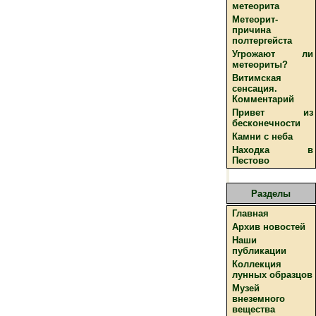
метеорита
Метеорит-
причина
полтергейста
Угрожают ли
метеориты?
Витимская
сенсация.
Комментарий
Привет из
бесконечности
Камни с неба
Находка в
Пестово
Разделы
Главная
Архив новостей
Наши
публикации
Коллекция
лунных образцов
Музей
внеземного
вещества