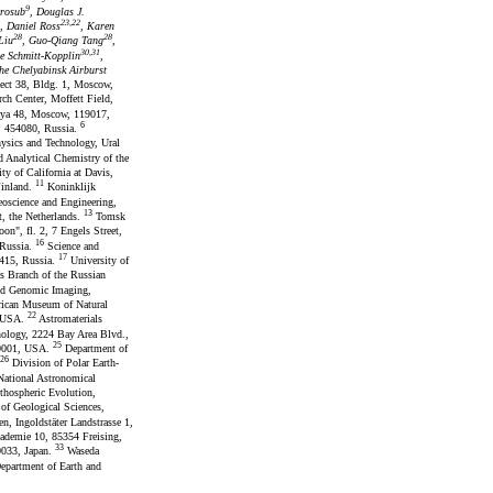
9
erosub
, Douglas J.
23,22
, Daniel Ross
, Karen
28
28
Liu
, Guo-Qiang Tang
,
30,31
pe Schmitt-Kopplin
,
e Chelyabinsk Airburst
pect 38, Bldg. 1, Moscow,
h Center, Moffett Field,
kaya 48, Moscow, 119017,
6
k, 454080, Russia.
hysics and Technology, Ural
d Analytical Chemistry of the
ty of California at Davis,
11
Finland.
Koninklijk
oscience and Engineering,
13
, the Netherlands.
Tomsk
n", fl. 2, 7 Engels Street,
16
 Russia.
Science and
17
9415, Russia.
University of
ls Branch of the Russian
nd Genomic Imaging,
rican Museum of Natural
22
, USA.
Astromaterials
ology, 2224 Bay Area Blvd.,
25
-0001, USA.
Department of
26
Division of Polar Earth-
ational Astronomical
thospheric Evolution,
of Geological Sciences,
 Ingoldstäter Landstrasse 1,
ademie 10, 85354 Freising,
33
0033, Japan.
Waseda
partment of Earth and