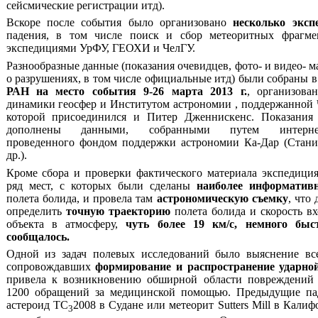
сейсмические регистрации итд).
Вскоре после события было организовано
несколько эксп
падения, в том числе поиск и сбор метеоритных фрагме
экспедициями УрФУ, ГЕОХИ и ЧелГУ.
Разнообразные данные (показания очевидцев, фото- и видео- 
о разрушениях, в том числе официальные итд) были собраны в
РАН на место события 9-26 марта 2013 г.
, организова
динамики геосфер и Институтом астрономии , поддержанной
которой присоединился и Питер Дженнискенс. Показания
дополнены данными, собранными путем интернет-а
проведенного фондом поддержки астрономии Ка-Дар (Стани
др.).
Кроме сбора и проверки фактического материала экспедици
ряд мест, с которых были сделаны
наиболее информатив
полета болида, и провела там
астрономическую съемку
, что
определить
точную траекторию
полета болида и скорость вх
объекта в атмосферу,
чуть более 19 км/
c
, немного быс
сообщалось.
Одной из задач полевых исследований было выяснение все
сопровождавших
формирование и распространение ударно
привела к возникновению обширной области повреждений 
1200 обращений за медицинской помощью. Предыдущие пад
астероид TC
2008 в Судане или метеорит Sutters Mill в Кал
3