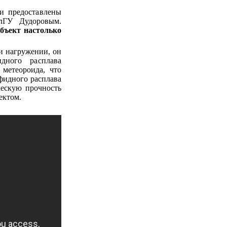
ли предоставлены
лГУ Дудоровым.
бъект настолько
ри нагружении, он
дного расплава
метеороида, что
фидного расплава
ческую прочность
ектом.