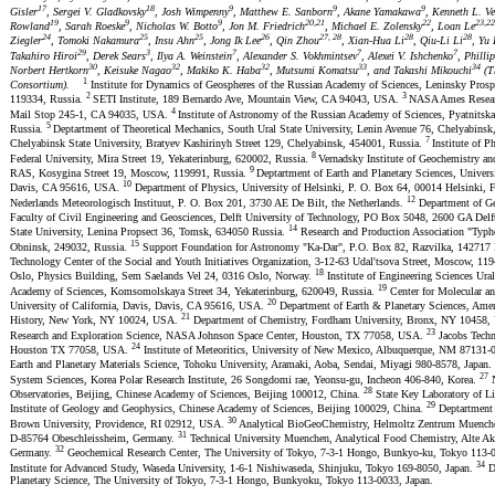
17
18
9
9
9
Gisler
, Sergei V. Gladkovsky
, Josh Wimpenny
, Matthew E. Sanborn
, Akane Yamakawa
, Kenneth L. V
19
9
9
20,21
22
23,22
Rowland
, Sarah Roeske
, Nicholas W. Botto
, Jon M. Friedrich
, Michael E. Zolensky
, Loan Le
24
25
25
26
27, 28
28
28
Ziegler
, Tomoki Nakamura
, Insu Ahn
, Jong Ik Lee
, Qin Zhou
, Xian-Hua Li
, Qiu-Li Li
, Yu 
29
3
7
7
7
Takahiro Hiroi
, Derek Sears
, Ilya A. Weinstein
, Alexander S. Vokhmintsev
, Alexei V. Ishchenko
, Philli
30
32
32
33
34
Norbert Hertkorn
, Keisuke Nagao
, Makiko K. Haba
, Mutsumi Komatsu
, and Takashi Mikouchi
(Th
1
Consortium).
Institute for Dynamics of Geospheres of the Russian Academy of Sciences, Leninsky Pros
2
3
119334, Russia.
SETI Institute, 189 Bernardo Ave, Mountain View, CA 94043, USA.
NASA Ames Researc
4
Mail Stop 245-1, CA 94035, USA.
Institute of Astronomy of the Russian Academy of Sciences, Pyatnits
5
Russia.
Deptartment of Theoretical Mechanics, South Ural State University, Lenin Avenue 76, Chelyabins
7
Chelyabinsk State University, Bratyev Kashirinyh Street 129, Chelyabinsk, 454001, Russia.
Institute of P
8
Federal University, Mira Street 19, Yekaterinburg, 620002, Russia.
Vernadsky Institute of Geochemistry an
9
RAS, Kosygina Street 19, Moscow, 119991, Russia.
Deptartment of Earth and Planetary Sciences, Universi
10
Davis, CA 95616, USA.
Department of Physics, University of Helsinki, P. O. Box 64, 00014 Helsinki, 
12
Nederlands Meteorologisch Instituut, P. O. Box 201, 3730 AE De Bilt, the Netherlands.
Department of Ge
Faculty of Civil Engineering and Geosciences, Delft University of Technology, PO Box 5048, 2600 GA Delft
14
State University, Lenina Propsect 36, Tomsk, 634050 Russia.
Research and Production Association "Typhoo
15
Obninsk, 249032, Russia.
Support Foundation for Astronomy "Ka-Dar", P.O. Box 82, Razvilka, 142717
Technology Center of the Social and Youth Initiatives Organization, 3-12-63 Udal'tsova Street, Moscow, 11
18
Oslo, Physics Building, Sem Saelands Vel 24, 0316 Oslo, Norway.
Institute of Engineering Sciences Ura
19
Academy of Sciences, Komsomolskaya Street 34, Yekaterinburg, 620049, Russia.
Center for Molecular a
20
University of California, Davis, Davis, CA 95616, USA.
Department of Earth & Planetary Sciences, Ame
21
History, New York, NY 10024, USA.
Department of Chemistry, Fordham University, Bronx, NY 10458
23
Research and Exploration Science, NASA Johnson Space Center, Houston, TX 77058, USA.
Jacobs Techn
24
Houston TX 77058, USA.
Institute of Meteoritics, University of New Mexico, Albuquerque, NM 87131
Earth and Planetary Materials Science, Tohoku University, Aramaki, Aoba, Sendai, Miyagi 980-8578, Japan.
27
System Sciences, Korea Polar Research Institute, 26 Songdomi rae, Yeonsu-gu, Incheon 406-840, Korea.
N
28
Observatories, Beijing, Chinese Academy of Sciences, Beijing 100012, China.
State Key Laboratory of Li
29
Institute of Geology and Geophysics, Chinese Academy of Sciences, Beijing 100029, China.
Deptartment 
30
Brown University, Providence, RI 02912, USA.
Analytical BioGeoChemistry, Helmoltz Zentrum Muenchen,
31
D-85764 Obeschleissheim, Germany.
Technical University Muenchen, Analytical Food Chemistry, Alte Ak
32
Germany.
Geochemical Research Center, The University of Tokyo, 7-3-1 Hongo, Bunkyo-ku, Tokyo 113-
34
Institute for Advanced Study, Waseda University, 1-6-1 Nishiwaseda, Shinjuku, Tokyo 169-8050, Japan.
De
Planetary Science, The University of Tokyo, 7-3-1 Hongo, Bunkyoku, Tokyo 113-0033, Japan.