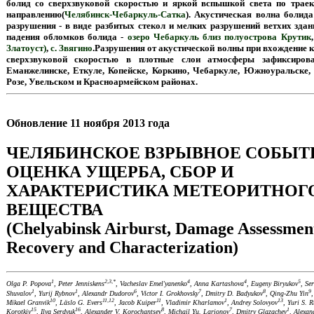
болид со сверхзвуковой скоростью и яркой вспышкой света по тра
направлению(
Челябинск-Чебаркуль-Сатка
). Акустическая волна болид
разрушения - в виде разбитых стекол и мелких разрушений ветхих здан
падения обломков болида -
озеро Чебаркуль близ полуострова Крутик
Златоуст)
,
с. Звягино
.Разрушения от акустической волны при вхождение к
сверхзвуковой скоростью в плотные слои атмосферы зафиксиров
Еманжелинске, Еткуле, Копейске, Коркино, Чебаркуле, Южноуральске, 
Розе, Увельском и Красноармейском районах.
Обновление 11 ноября 2013 года
ЧЕЛЯБИНСКОЕ ВЗРЫВНОЕ СОБЫТ
ОЦЕНКА УЩЕРБА, СБОР И
ХАРАКТЕРИСТИКА МЕТЕОРИТНОГ
ВЕЩЕСТВА
(Chelyabinsk Airburst, Damage Assessment
Recovery and Characterization)
1
2,3,*
4
4
5
Olga P. Popova
, Peter Jenniskens
, Vacheslav Emel'yanenko
, Anna Kartashova
, Eugeny Biryukov
, Se
1
1
6
7
8
9
Shuvalov
, Yurij Rybnov
, Alexandr Dudorov
, Victor I. Grokhovsky
, Dmitry D. Badyukov
, Qing-Zhu Yin
,
10
11,12
11
1
13
Mikael Granvik
, Läslo G. Evers
, Jacob Kuiper
, Vladimir Kharlamov
, Andrey Solovyov
, Yuri S. 
15
16
8
7
1
Korotkiy
, Ilya Serdyuk
, Alexander V. Korochantsev
, Michail Yu. Larionov
, Dmitry Glazachev
, Alexan