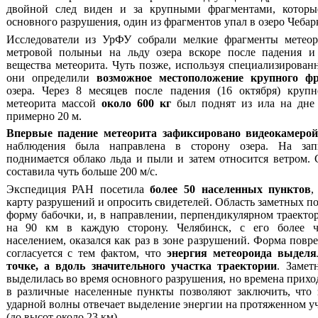
двойной след виден и за крупными фрагментами, которы
основного разрушения, один из фрагментов упал в озеро Чебар
Исследователи из УрФУ собрали мелкие фрагменты метеор
метровой полыньи на льду озера вскоре после падения и
вещества метеорита. Чуть позже, используя специализирован
они определили
возможное местоположение крупного фр
озера. Через 8 месяцев после падения (16 октября) круп
метеорита массой
около 600 кг
был поднят из ила на дне 
примерно 20 м.
Впервые падение метеорита зафиксировано видеокамерой
наблюдения была направлена в сторону озера. На зап
поднимается облако льда и пыли и затем относится ветром. 
составила чуть больше 200 м/c.
Экспедиция РАН посетила
более 50 населенных пунктов
,
карту разрушений и опросить свидетелей. Область заметных п
форму бабочки, и, в направлении, перпендикулярном траектор
на 90 км в каждую сторону. Челябинск, с его более 
населением, оказался как раз в зоне разрушений. Форма повр
согласуется с тем фактом, что
энергия метеороида выделя
точке, а вдоль значительного участка траектории
. Замет
выделилась во время основного разрушения, но времена прихо
в различные населенные пункты позволяют заключить, что
ударной волны отвечает выделение энергии на протяженном уч
(до высот около 23 км).