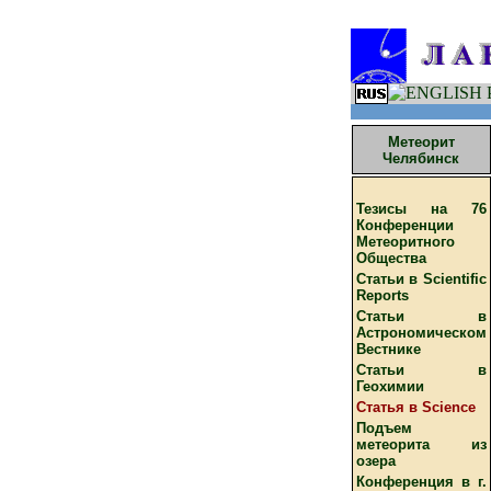
Метеорит
Челябинск
Тезисы на 76
Конференции
Метеоритного
Общества
Cтатьи в Scientific
Reports
Cтатьи в
Астрономическом
Вестнике
Cтатьи в
Геохимии
Cтатья в Science
Подъем
метеорита из
озера
Конференция в г.