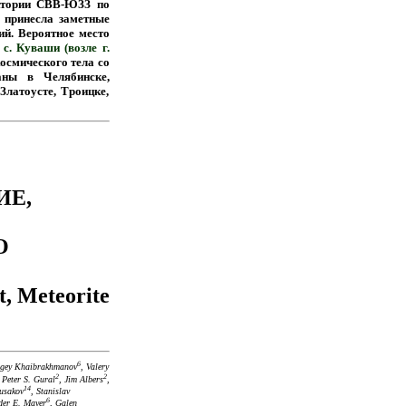
ектории СВВ-ЮЗЗ по
а принесла заметные
ий. Вероятное место
,
с. Куваши (возле г.
осмического тела со
аны в Челябинске,
Златоусте, Троицке,
ИЕ,
О
, Meteorite
6
rgey Khaibrakhmanov
, Valery
2
2
 Peter S. Gural
, Jim Albers
,
14
Rusakov
, Stanislav
6
der E. Mayer
, Galen