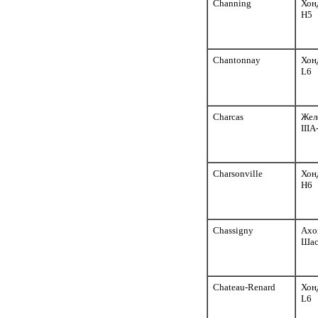
Channing
Хон
H5
Chantonnay
Хон
L6
Charcas
Жел
III
Charsonville
Хон
H6
Chassigny
Ахо
Шас
Chateau-Renard
Хон
L6