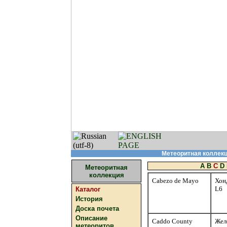
Метеоритная коллекци
A
B
C
D
Метеоритная
коллекция
Cabezo de Mayo
Хон
L6
Каталог
История
Доска почета
Описание
Caddo County
Жел
метеоритов