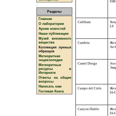
IAB
Разделы
Главная
Calliham
Хон
О лаборатории
L6
Архив новостей
Наши публикации
Музей внеземного
вещества
Cambria
Жел
An-
Коллекция лунных
образцов
Метеоритная
энциклопедия
Camel Donga
Ахо
Метеоритные
Эвк
ресурсы в
Интернете
Ответы на общие
вопросы
Написать нам
Campo del Cielo
Жел
Гостевая Книга
IA-
Canyon Diablo
Жел
IA-