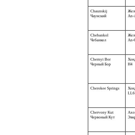
Chaunskij
Жел
Чаунский
An-
Chebankol
Жел
Чебанкол
An-
Chernyi Bor
Хон
Черный Бор
H4
Cherokee Springs
Хон
LL6
Chervony Kut
Ахо
Червоный Кут
Эвк