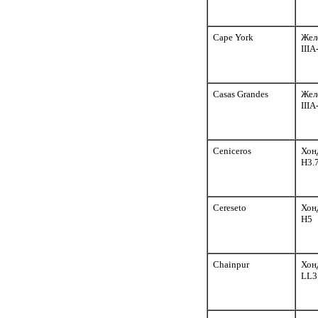
Cape York
Жел
III
Casas Grandes
Жел
III
Ceniceros
Хон
H3.
Cereseto
Хон
H5
Chainpur
Хон
LL3