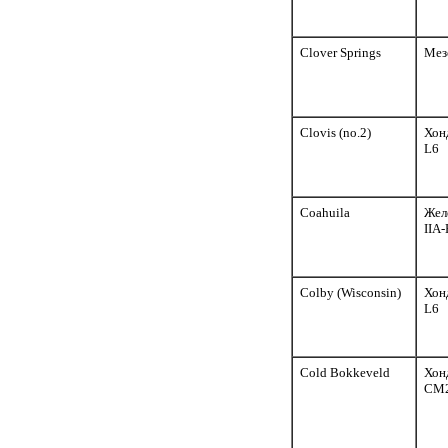
Clover Springs
Мез
Clovis (no.2)
Хон
L6
Coahuila
Жел
IIA-
Colby (Wisconsin)
Хон
L6
Cold Bokkeveld
Хон
CM