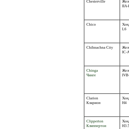
Chesterville
Жел
IIA-
Chico
Хон
L6
Chihnachna City
Жел
IC-
Chinga
Жел
Чинге
IVB
Clarion
Хон
Кларион
H4
Clipperton
Хон
Клиппертон
H3.