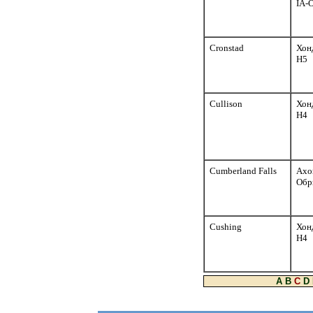
IA-
Cronstad
Хон
H5
Cullison
Хон
H4
Cumberland Falls
Ахо
Обр
Cushing
Хон
H4
A
B
C
D