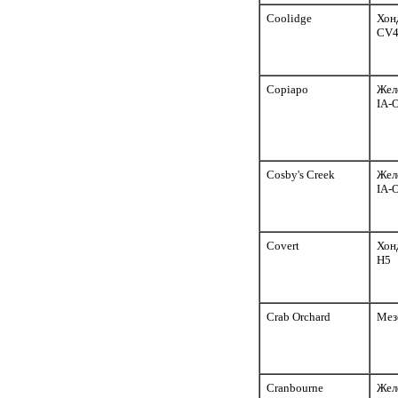
Coolidge
Хон
CV
Copiapo
Жел
IA-
Cosby's Creek
Жел
IA-
Covert
Хон
H5
Crab Orchard
Мез
Cranbourne
Жел