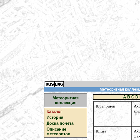
Метеоритная коллекци
A
B
C
D
Метеоритная
коллекция
Ibbenburen
Ах
Ди
Каталог
История
Доска почета
Описание
Ibitira
Ах
метеоритов
Эв