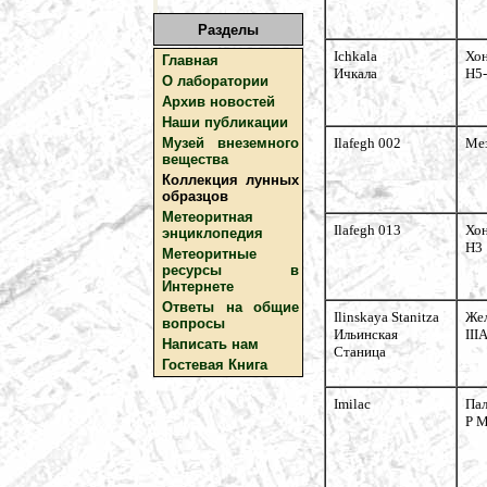
Разделы
Ichkala
Хо
Главная
Ичкала
H5
О лаборатории
Архив новостей
Наши публикации
Музей внеземного
Ilafegh 002
Ме
вещества
Коллекция лунных
образцов
Метеоритная
Ilafegh 013
Хо
энциклопедия
H3
Метеоритные
ресурсы в
Интернете
Ответы на общие
Ilinskaya Stanitza
Же
вопросы
Ильинская
III
Написать нам
Станица
Гостевая Книга
Imilac
Пал
P 