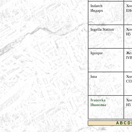
Indarch
Хо
Индарх
EH
Ingella Station
Хо
H5
Iquique
Же
IV
Isna
Хо
CO
Ivanovka
Хо
Ивановка
H5
A
B
C
D